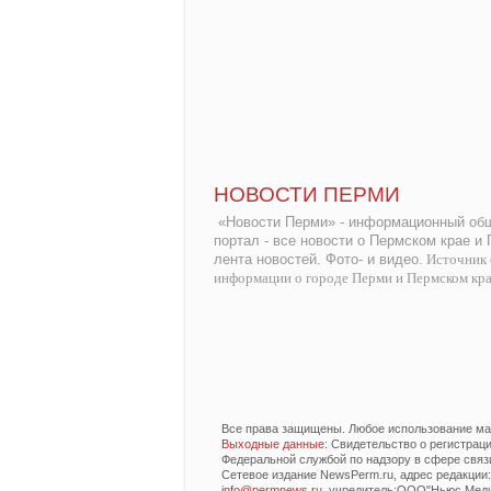
НОВОСТИ ПЕРМИ
«Новости Перми» - информационный общ
портал - все новости о Пермском крае и
лента новостей. Фото- и видео.
Источник 
информации о городе Перми и Пермском кр
Все права защищены. Любое использование мат
Выходные данные
: Свидетельство о регистра
Федеральной службой по надзору в сфере связ
Сетевое издание NewsPerm.ru, адрес редакции: 6
info@permnews.ru
, учредитель:ООО"Ньюс Медиа