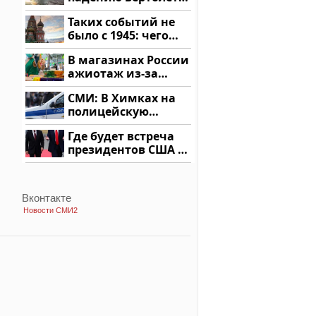
на Кавказе: читать
Таких событий не
здесь
было с 1945: чего
ждать всем нам?
В магазинах России
ажиотаж из-за
этого продукта: что
СМИ: В Химках на
купить?
полицейскую
машину напали и
Где будет встреча
подожгли.
президентов США и
России: Европа?
Вконтакте
Новости СМИ2