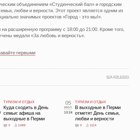
рческим объединением «Студенческий бал» и городским
емьи, любви и верности. Этот проект является одним из
циально значимых проектов «Город - это мы!».
на расширенную программу с 18:00 до 21:00. Кроме того,
чены медали «За любовь и верность».
навайте первыми
КОД ДЛЯ БЛОГА
ТУРИЗМ И ОТДЫХ
05
ТУРИЗМ И ОТДЫХ
л
Куда сходить в День
июл
В выходные в Перми
семьи: афиша на
отметят День семьи,
8
13:24
выходные в Перми
любви и верности
0
1488
0
1114