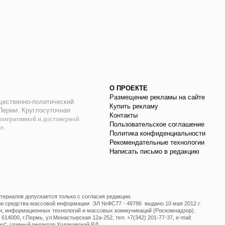
О ПРОЕКТЕ
Размещение рекламы на сайте
ественно-политический
Купить рекламу
 Перми. Круглосуточная
Контакты
оперативной и достоверной
Пользовательское соглашение
ае.
Политика конфиденциальности
Рекомендательные технологии
Написать письмо в редакцию
ериалов допускается только с согласия редакции.
ции средства массовой информации ЭЛ №ФС77 - 49786 выдано 10 мая 2012 г.
и, информационных технологий и массовых коммуникаций (Роскомнадзор).
14000, г.Пермь, ул.Монастырская 12а-252, тел. +7(342) 201-77-37, e-mail:
", главный редактор Ходаковский Р.Л.