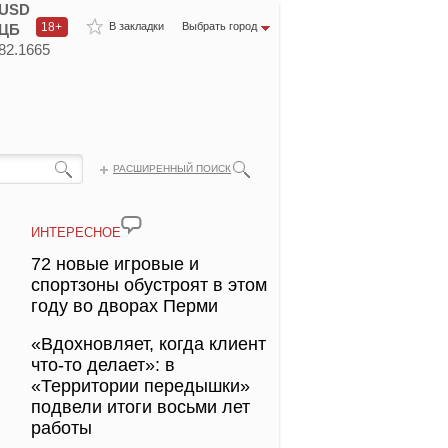
USD
18+
В закладки
Выбрать город
ЦБ
82.1665
РАСШИРЕННЫЙ ПОИСК
ИНТЕРЕСНОЕ
72 новые игровые и
спортзоны обустроят в этом
году во дворах Перми
«Вдохновляет, когда клиент
что-то делает»: в
«Территории передышки»
подвели итоги восьми лет
работы