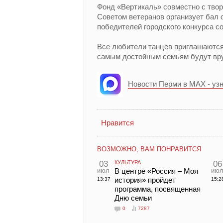
Фонд «Вертикаль» совместно с тво
Советом ветеранов организует бал с
победителей городского конкурса со
Все любители танцев приглашаются 
самым достойным семьям будут вру
Новости Перми в MAX - уз
Нравится
ВОЗМОЖНО, ВАМ ПОНРАВИТСЯ
03
КУЛЬТУРА
06
июл
В центре «Россия – Моя
ию
история» пройдет
13:37
15:2
программа, посвященная
Дню семьи
0
7287