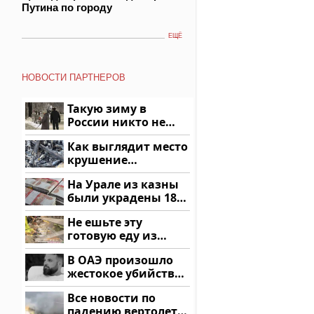
Путина по городу
ЕЩЁ
НОВОСТИ ПАРТНЕРОВ
Такую зиму в
России никто не
ждал: как так?!
Как выглядит место
крушение
вертолета на
На Урале из казны
Кавказе: смотреть
были украдены 18
миллионов рублей
Не ешьте эту
готовую еду из
магазина: список
В ОАЭ произошло
жестокое убийство
криптомиллионера
Все новости по
падению вертолета