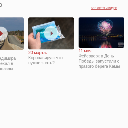
ВСЕ ФОТО И ВИДЕО
11 мая.
20 марта.
.
Фейерверк в День
Коронавирус: что
адимира
Победы запустили с
нужно знать?
ехал в
правого берега Камы
олазны