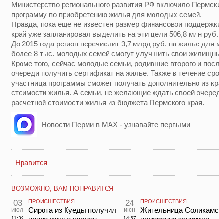
Министерство регионального развития РФ включило Пермс
программу по приобретению жилья для молодых семей.
Правда, пока еще не известен размер финансовой поддержки
край уже запланировал выделить на эти цели 506,8 млн руб.
До 2015 года регион перечислит 3,7 млрд руб. на жилье для
более 8 тыс. молодых семей смогут улучшить свои жилищны
Кроме того, сейчас молодые семьи, родившие второго и пос
очереди получить сертификат на жилье. Также в течение ср
участница программы сможет получать дополнительно из кр
стоимости жилья. А семьи, не желающие ждать своей очеред
расчетной стоимости жилья из бюджета Пермского края.
Новости Перми в MAX - узнавайте первыми
Нравится
ВОЗМОЖНО, ВАМ ПОНРАВИТСЯ
03
ПРОИСШЕСТВИЯ
24
ПРОИСШЕСТВИЯ
июл
Сирота из Куеды получил
июн
Жительница Соликамс
новое жилье взамен
намеренно занизила
11:39
14:57