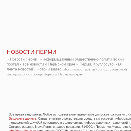
НОВОСТИ ПЕРМИ
«Новости Перми» - информационный общественно-политический
портал - все новости о Пермском крае и Перми. Круглосуточная
лента новостей. Фото- и видео.
Источник оперативной и достоверной
информации о городе Перми и Пермском крае.
Все права защищены. Любое использование материалов допускается только с со
Выходные данные
: Свидетельство о регистрации средства массовой информац
Федеральной службой по надзору в сфере связи, информационных технологий и
Сетевое издание NewsPerm.ru, адрес редакции: 614000, г.Пермь, ул.Монастырская 
info@permnews.ru
, учредитель:ООО"Ньюс Медиа", главный редактор Ходаковский