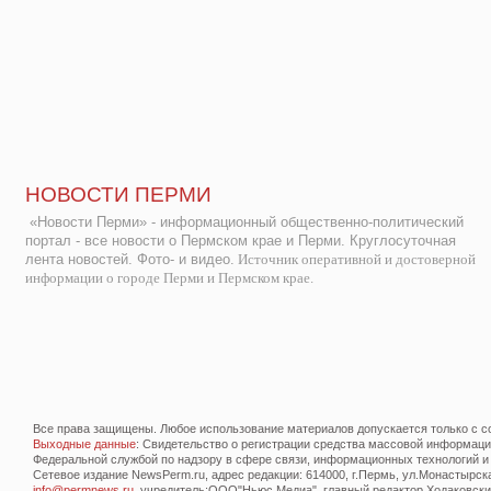
НОВОСТИ ПЕРМИ
«Новости Перми» - информационный общественно-политический
портал - все новости о Пермском крае и Перми. Круглосуточная
лента новостей. Фото- и видео.
Источник оперативной и достоверной
информации о городе Перми и Пермском крае.
Все права защищены. Любое использование материалов допускается только с со
Выходные данные
: Свидетельство о регистрации средства массовой информац
Федеральной службой по надзору в сфере связи, информационных технологий и
Сетевое издание NewsPerm.ru, адрес редакции: 614000, г.Пермь, ул.Монастырская 
info@permnews.ru
, учредитель:ООО"Ньюс Медиа", главный редактор Ходаковский