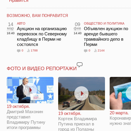
Нравится
ВОЗМОЖНО, ВАМ ПОНРАВИТСЯ
14
АВТО
09
ОБЩЕСТВО И ПОЛИТИКА
мар
Аукцион на организацию
фев
Объявлен аукцион по
перевозок по Северному
аренде бывшего
16:40
14:40
кладбищу в Перми не
трамвайного депо в
состоялся
Перми
0
1788
0
2144
ФОТО И ВИДЕО РЕПОРТАЖИ
19 октября.
Дмитрий Махонин
20 марта.
19 октября.
представил
Коронавир
Кортеж Владимира
Владимиру Путину
нужно зна
Путина приехал в
итоги программы
город из Полазны