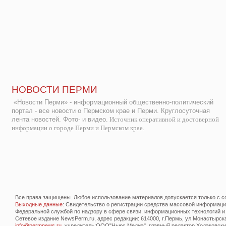
НОВОСТИ ПЕРМИ
«Новости Перми» - информационный общественно-политический
портал - все новости о Пермском крае и Перми. Круглосуточная
лента новостей. Фото- и видео.
Источник оперативной и достоверной
информации о городе Перми и Пермском крае.
Все права защищены. Любое использование материалов допускается только с со
Выходные данные
: Свидетельство о регистрации средства массовой информац
Федеральной службой по надзору в сфере связи, информационных технологий и
Сетевое издание NewsPerm.ru, адрес редакции: 614000, г.Пермь, ул.Монастырская 
info@permnews.ru
, учредитель:ООО"Ньюс Медиа", главный редактор Ходаковский