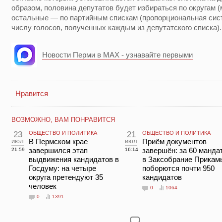
образом, половина депутатов будет избираться по округам 
остальные — по партийным спискам (пропорциональная сист
числу голосов, полученных каждым из депутатского списка).
Новости Перми в MAX - узнавайте первыми
Нравится
ВОЗМОЖНО, ВАМ ПОНРАВИТСЯ
23
ОБЩЕСТВО И ПОЛИТИКА
21
ОБЩЕСТВО И ПОЛИТИКА
июл
В Пермском крае
июл
Приём документов
завершился этап
завершён: за 60 манда
21:59
16:14
выдвижения кандидатов в
в Заксобрание Прикам
Госдуму: на четыре
поборются почти 950
округа претендуют 35
кандидатов
человек
0
1064
0
1391