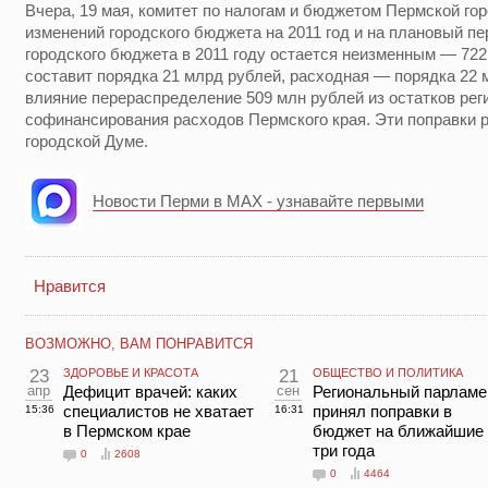
Вчера, 19 мая, комитет по налогам и бюджетом Пермской го
изменений городского бюджета на 2011 год и на плановый пе
городского бюджета в 2011 году остается неизменным — 722
составит порядка 21 млрд рублей, расходная — порядка 22 
влияние перераспределение 509 млн рублей из остатков ре
софинансирования расходов Пермского края. Эти поправки 
городской Думе.
Новости Перми в MAX - узнавайте первыми
Нравится
ВОЗМОЖНО, ВАМ ПОНРАВИТСЯ
23
ЗДОРОВЬЕ И КРАСОТА
21
ОБЩЕСТВО И ПОЛИТИКА
апр
Дефицит врачей: каких
сен
Региональный парламе
специалистов не хватает
принял поправки в
15:36
16:31
в Пермском крае
бюджет на ближайшие
три года
0
2608
0
4464