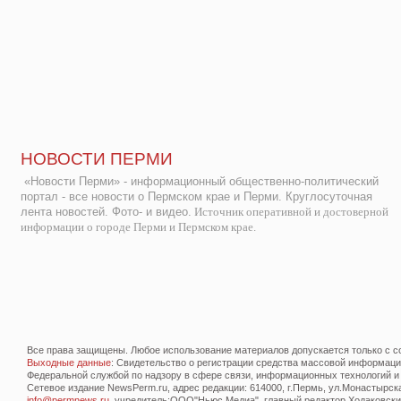
НОВОСТИ ПЕРМИ
«Новости Перми» - информационный общественно-политический
портал - все новости о Пермском крае и Перми. Круглосуточная
лента новостей. Фото- и видео.
Источник оперативной и достоверной
информации о городе Перми и Пермском крае.
Все права защищены. Любое использование материалов допускается только с со
Выходные данные
: Свидетельство о регистрации средства массовой информац
Федеральной службой по надзору в сфере связи, информационных технологий и
Сетевое издание NewsPerm.ru, адрес редакции: 614000, г.Пермь, ул.Монастырская 
info@permnews.ru
, учредитель:ООО"Ньюс Медиа", главный редактор Ходаковский