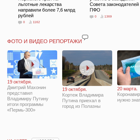
льготные лекарства
Совета законодателей
направили более 7,6 млрд
ПФО
рублей
0
1369
0
1162
ФОТО И ВИДЕО РЕПОРТАЖИ
19 октября.
Дмитрий Махонин
20 марта.
19 октября.
представил
Коронавир
Кортеж Владимира
Владимиру Путину
нужно зна
Путина приехал в
итоги программы
город из Полазны
«Пермь-300»