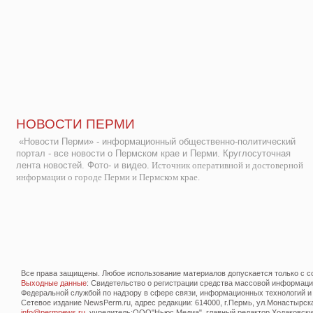
НОВОСТИ ПЕРМИ
«Новости Перми» - информационный общественно-политический
портал - все новости о Пермском крае и Перми. Круглосуточная
лента новостей. Фото- и видео.
Источник оперативной и достоверной
информации о городе Перми и Пермском крае.
Все права защищены. Любое использование материалов допускается только с со
Выходные данные
: Свидетельство о регистрации средства массовой информац
Федеральной службой по надзору в сфере связи, информационных технологий и
Сетевое издание NewsPerm.ru, адрес редакции: 614000, г.Пермь, ул.Монастырская 
info@permnews.ru
, учредитель:ООО"Ньюс Медиа", главный редактор Ходаковский