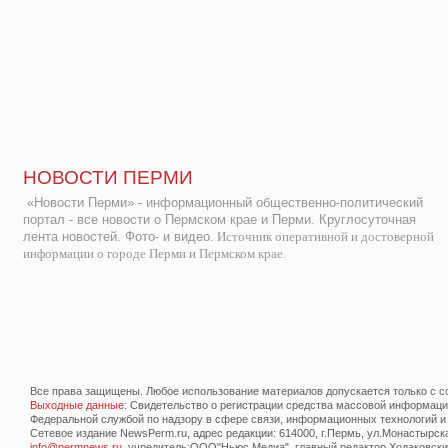
НОВОСТИ ПЕРМИ
«Новости Перми» - информационный общественно-политический
портал - все новости о Пермском крае и Перми. Круглосуточная
лента новостей. Фото- и видео.
Источник оперативной и достоверной
информации о городе Перми и Пермском крае.
Все права защищены. Любое использование материалов допускается только с со
Выходные данные
: Свидетельство о регистрации средства массовой информац
Федеральной службой по надзору в сфере связи, информационных технологий и
Сетевое издание NewsPerm.ru, адрес редакции: 614000, г.Пермь, ул.Монастырская 
info@permnews.ru
, учредитель:ООО"Ньюс Медиа", главный редактор Ходаковский