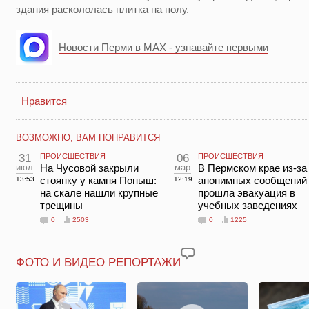
здания раскололась плитка на полу.
Новости Перми в MAX - узнавайте первыми
Нравится
ВОЗМОЖНО, ВАМ ПОНРАВИТСЯ
31
ПРОИСШЕСТВИЯ
06
ПРОИСШЕСТВИЯ
июл
На Чусовой закрыли
мар
В Пермском крае из-за
стоянку у камня Поныш:
анонимных сообщений
13:53
12:19
на скале нашли крупные
прошла эвакуация в
трещины
учебных заведениях
0
2503
0
1225
ФОТО И ВИДЕО РЕПОРТАЖИ