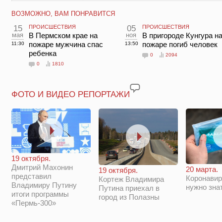
ВОЗМОЖНО, ВАМ ПОНРАВИТСЯ
15
ПРОИСШЕСТВИЯ
05
ПРОИСШЕСТВИЯ
мая
В Пермском крае на
ноя
В пригороде Кунгура н
пожаре мужчина спас
пожаре погиб человек
11:30
13:50
ребенка
0
2094
0
1810
ФОТО И ВИДЕО РЕПОРТАЖИ
19 октября.
Дмитрий Махонин
20 марта.
19 октября.
представил
Коронавир
Кортеж Владимира
Владимиру Путину
нужно зна
Путина приехал в
итоги программы
город из Полазны
«Пермь-300»