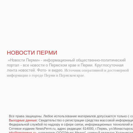
НОВОСТИ ПЕРМИ
«Новости Перми» - информационный общественно-политический
портал - все новости о Пермском крае и Перми. Круглосуточная
лента новостей. Фото- и видео.
Источник оперативной и достоверной
информации о городе Перми и Пермском крае.
Все права защищены. Любое использование материалов допускается только с со
Выходные данные
: Свидетельство о регистрации средства массовой информац
Федеральной службой по надзору в сфере связи, информационных технологий и
Сетевое издание NewsPerm.ru, адрес редакции: 614000, г.Пермь, ул.Монастырская 
info@permnews.ru
, учредитель:ООО"Ньюс Медиа", главный редактор Ходаковский