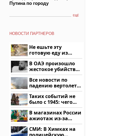
Путина по городу
ЕЩЁ
НОВОСТИ ПАРТНЕРОВ
Не ешьте эту
готовую еду из
магазина: список
В ОАЭ произошло
жестокое убийство
криптомиллионера
Все новости по
падению вертолета
на Кавказе: читать
Таких событий не
здесь
было с 1945: чего
ждать всем нам?
В магазинах России
ажиотаж из-за
этого продукта: что
СМИ: В Химках на
купить?
полицейскую