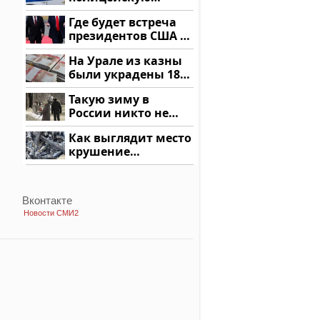
машину напали и
Где будет встреча
подожгли.
президентов США и
России: Европа?
На Урале из казны
были украдены 18
миллионов рублей
Такую зиму в
России никто не
ждал: как так?!
Как выглядит место
крушение
вертолета на
Кавказе: смотреть
Вконтакте
Новости СМИ2