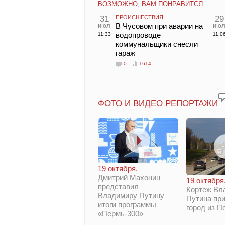
ВОЗМОЖНО, ВАМ ПОНРАВИТСЯ
31
ПРОИСШЕСТВИЯ
29
июл
В Чусовом при аварии на
ию
водопроводе
11:33
11:0
коммунальщики снесли
гараж
0
1614
ФОТО И ВИДЕО РЕПОРТАЖИ
19 октября.
Дмитрий Махонин
19 октября
представил
Кортеж Вл
Владимиру Путину
Путина при
итоги программы
город из П
«Пермь-300»