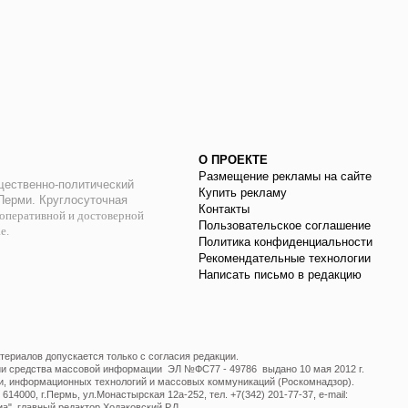
О ПРОЕКТЕ
Размещение рекламы на сайте
ественно-политический
Купить рекламу
 Перми. Круглосуточная
Контакты
оперативной и достоверной
Пользовательское соглашение
ае.
Политика конфиденциальности
Рекомендательные технологии
Написать письмо в редакцию
ериалов допускается только с согласия редакции.
ции средства массовой информации ЭЛ №ФС77 - 49786 выдано 10 мая 2012 г.
и, информационных технологий и массовых коммуникаций (Роскомнадзор).
14000, г.Пермь, ул.Монастырская 12а-252, тел. +7(342) 201-77-37, e-mail:
", главный редактор Ходаковский Р.Л.