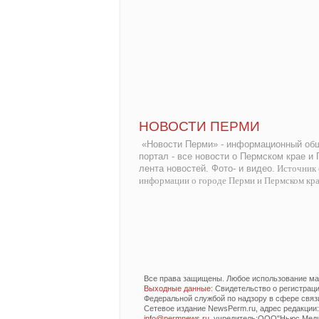
НОВОСТИ ПЕРМИ
«Новости Перми» - информационный общ
портал - все новости о Пермском крае и
лента новостей. Фото- и видео.
Источник 
информации о городе Перми и Пермском кр
Все права защищены. Любое использование мат
Выходные данные
: Свидетельство о регистра
Федеральной службой по надзору в сфере связ
Сетевое издание NewsPerm.ru, адрес редакции: 6
info@permnews.ru
, учредитель:ООО"Ньюс Медиа