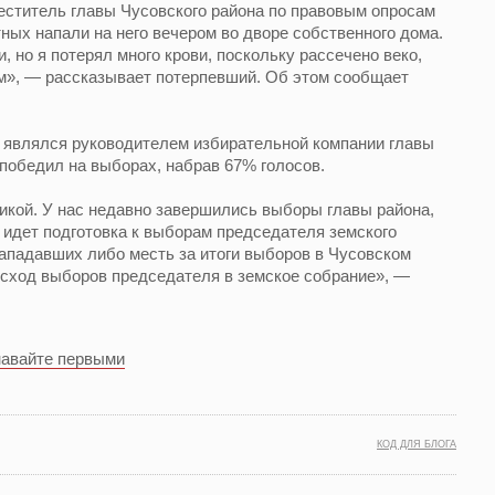
еститель главы Чусовского района по правовым опросам
ных напали на него вечером во дворе собственного дома.
 но я потерял много крови, поскольку рассечено веко,
ом», — рассказывает потерпевший. Об этом сообщает
 являлся руководителем избирательной компании главы
победил на выборах, набрав 67% голосов.
икой. У нас недавно завершились выборы главы района,
о идет подготовка к выборам председателя земского
ападавших либо месть за итоги выборов в Чусовском
исход выборов председателя в земское собрание», —
навайте первыми
КОД ДЛЯ БЛОГА