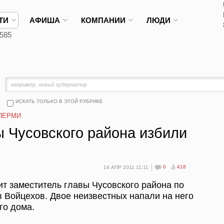
ТИ
АФИША
КОМПАНИИ
ЛЮДИ
585
ИСКАТЬ ТОЛЬКО В ЭТОЙ РУБРИКЕ
ПЕРМИ
ы Чусовского района избили
0
418
14 АПР 2011 11:11
ит заместитель главы Чусовского района по
 Войцехов. Двое неизвестных напали на него
го дома.