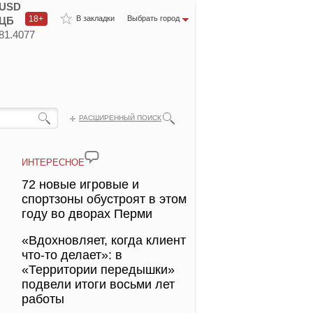
USD
18+
В закладки
Выбрать город
ЦБ
81.4077
РАСШИРЕННЫЙ ПОИСК
ИНТЕРЕСНОЕ
72 новые игровые и
спортзоны обустроят в этом
году во дворах Перми
«Вдохновляет, когда клиент
что-то делает»: в
«Территории передышки»
подвели итоги восьми лет
работы