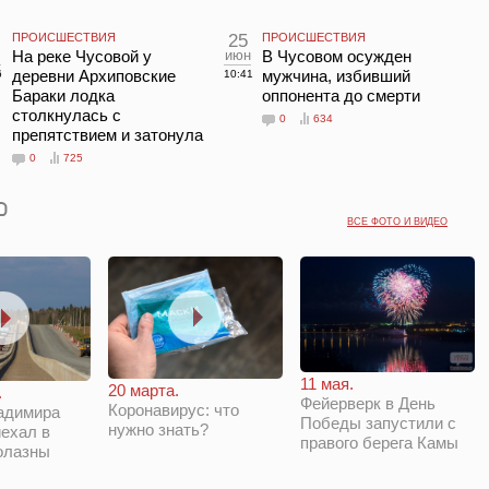
ПРОИСШЕСТВИЯ
25
ПРОИСШЕСТВИЯ
л
На реке Чусовой у
июн
В Чусовом осужден
деревни Архиповские
мужчина, избивший
6
10:41
Бараки лодка
оппонента до смерти
столкнулась с
0
634
препятствием и затонула
0
725
ВСЕ ФОТО И ВИДЕО
11 мая.
20 марта.
.
Фейерверк в День
Коронавирус: что
адимира
Победы запустили с
нужно знать?
ехал в
правого берега Камы
олазны