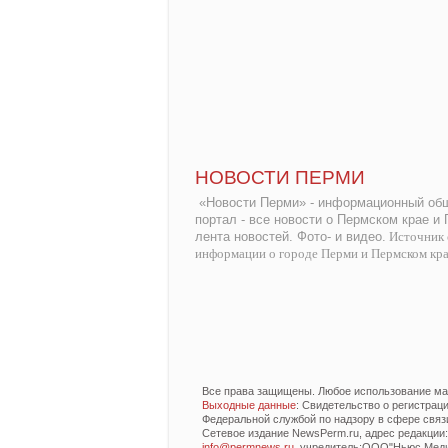
НОВОСТИ ПЕРМИ
«Новости Перми» - информационный общ
портал - все новости о Пермском крае и
лента новостей. Фото- и видео.
Источник 
информации о городе Перми и Пермском кр
Все права защищены. Любое использование мат
Выходные данные
: Свидетельство о регистра
Федеральной службой по надзору в сфере связ
Сетевое издание NewsPerm.ru, адрес редакции: 6
info@permnews.ru
, учредитель:ООО"Ньюс Медиа