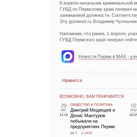
8 апреля начальник криминальной м
ГУВД по Пермскому краю генерал-
занимаемой должности. Соответств
Эту должность Владимир Чулошнико
Напомним, что ранее, 1 апреля, ук
ГУВД Пермского края генерал-лейт
Новости Перми в MAX - уз
Нравится
ВОЗМОЖНО, ВАМ ПОНРАВИТСЯ
29
ОБЩЕСТВО И ПОЛИТИКА
02
авг
Дмитрий Медведев и
апр
Денис Мантуров
12:10
20:2
побывали на
предприятиях Перми
0
2429