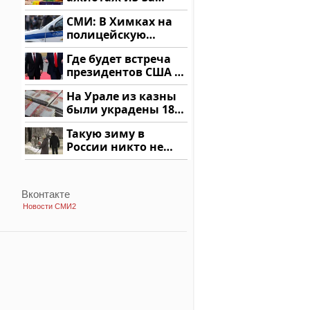
этого продукта: что
СМИ: В Химках на
купить?
полицейскую
машину напали и
Где будет встреча
подожгли.
президентов США и
России: Европа?
На Урале из казны
были украдены 18
миллионов рублей
Такую зиму в
России никто не
ждал: как так?!
Вконтакте
Новости СМИ2