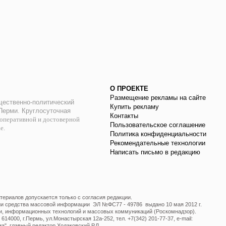
О ПРОЕКТЕ
Размещение рекламы на сайте
ественно-политический
Купить рекламу
 Перми. Круглосуточная
Контакты
оперативной и достоверной
Пользовательское соглашение
ае.
Политика конфиденциальности
Рекомендательные технологии
Написать письмо в редакцию
ериалов допускается только с согласия редакции.
ции средства массовой информации ЭЛ №ФС77 - 49786 выдано 10 мая 2012 г.
и, информационных технологий и массовых коммуникаций (Роскомнадзор).
14000, г.Пермь, ул.Монастырская 12а-252, тел. +7(342) 201-77-37, e-mail:
", главный редактор Ходаковский Р.Л.