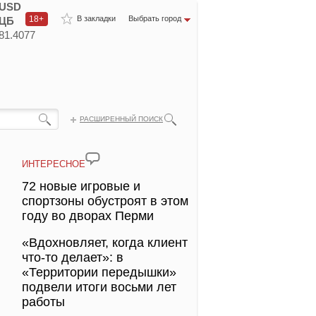
USD
18+
В закладки
Выбрать город
ЦБ
81.4077
РАСШИРЕННЫЙ ПОИСК
ИНТЕРЕСНОЕ
72 новые игровые и
спортзоны обустроят в этом
году во дворах Перми
«Вдохновляет, когда клиент
что-то делает»: в
«Территории передышки»
подвели итоги восьми лет
работы