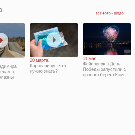
ВСЕ ФОТО И ВИДЕО
11 мая.
20 марта.
.
Фейерверк в День
Коронавирус: что
адимира
Победы запустили с
нужно знать?
ехал в
правого берега Камы
олазны