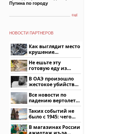
Путина по городу
ЕЩЁ
НОВОСТИ ПАРТНЕРОВ
Как выглядит место
крушение
вертолета на
Не ешьте эту
Кавказе: смотреть
готовую еду из
магазина: список
В ОАЭ произошло
жестокое убийство
криптомиллионера
Все новости по
падению вертолета
на Кавказе: читать
Таких событий не
здесь
было с 1945: чего
ждать всем нам?
В магазинах России
ажиотаж из-за