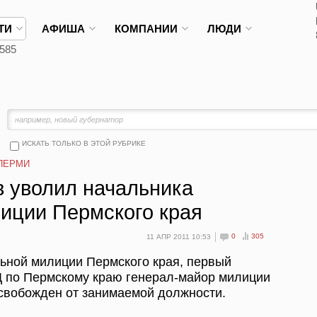
ТИ
АФИША
КОМПАНИИ
ЛЮДИ
585
ИСКАТЬ ТОЛЬКО В ЭТОЙ РУБРИКЕ
ПЕРМИ
 уволил начальника
иции Пермского края
0
305
11 АПР 2011 10:53
ьной милиции Пермского края, первый
Д по Пермскому краю генерал-майор милиции
вобожден от занимаемой должности.