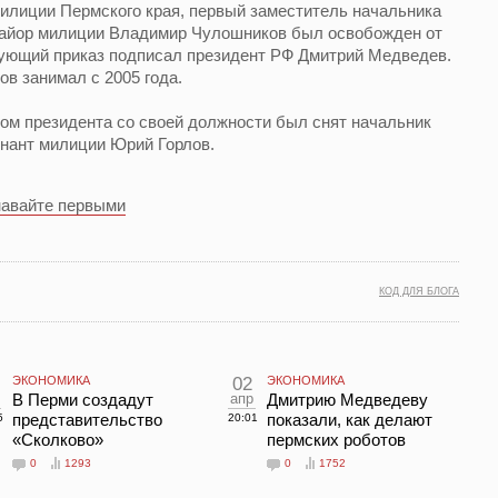
илиции Пермского края, первый заместитель начальника
майор милиции Владимир Чулошников был освобожден от
ующий приказ подписал президент РФ Дмитрий Медведев.
в занимал с 2005 года.
азом президента со своей должности был снят начальник
енант милиции Юрий Горлов.
навайте первыми
КОД ДЛЯ БЛОГА
ЭКОНОМИКА
02
ЭКОНОМИКА
В Перми создадут
апр
Дмитрию Медведеву
представительство
показали, как делают
5
20:01
«Сколково»
пермских роботов
0
1293
0
1752