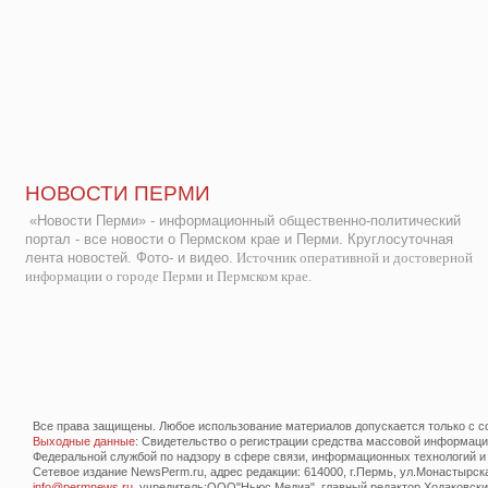
НОВОСТИ ПЕРМИ
«Новости Перми» - информационный общественно-политический
портал - все новости о Пермском крае и Перми. Круглосуточная
лента новостей. Фото- и видео.
Источник оперативной и достоверной
информации о городе Перми и Пермском крае.
Все права защищены. Любое использование материалов допускается только с со
Выходные данные
: Свидетельство о регистрации средства массовой информац
Федеральной службой по надзору в сфере связи, информационных технологий и
Сетевое издание NewsPerm.ru, адрес редакции: 614000, г.Пермь, ул.Монастырская 
info@permnews.ru
, учредитель:ООО"Ньюс Медиа", главный редактор Ходаковский