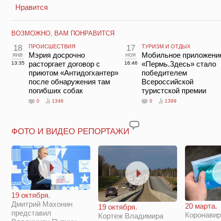
Нравится
ВОЗМОЖНО, ВАМ ПОНРАВИТСЯ
18
ПРОИСШЕСТВИЯ
17
ТУРИЗМ И ОТДЫХ
янв
Мэрия досрочно
ноя
Мобильное приложени
расторгает договор с
«Пермь.Здесь» стало
13:35
16:46
приютом «Антидогхантер»
победителем
после обнаружения там
Всероссийской
погибших собак
туристской премии
0
1346
0
1399
ФОТО И ВИДЕО РЕПОРТАЖИ
19 октября.
Дмитрий Махонин
20 марта.
19 октября.
представил
Коронавир
Кортеж Владимира