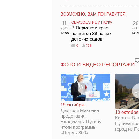
ВОЗМОЖНО, ВАМ ПОНРАВИТСЯ
11
ОБРАЗОВАНИЕ И НАУКА
26
дек
В Пермском крае
авг
появится 39 новых
13:55
14:2
детских садов
0
768
ФОТО И ВИДЕО РЕПОРТАЖИ
19 октября.
Дмитрий Махонин
19 октября
представил
Кортеж Вл
Владимиру Путину
Путина при
итоги программы
город из П
«Пермь-300»