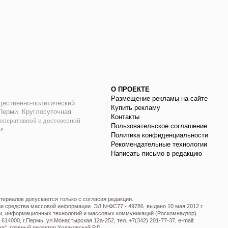
О ПРОЕКТЕ
Размещение рекламы на сайте
ественно-политический
Купить рекламу
 Перми. Круглосуточная
Контакты
оперативной и достоверной
Пользовательское соглашение
ае.
Политика конфиденциальности
Рекомендательные технологии
Написать письмо в редакцию
ериалов допускается только с согласия редакции.
ции средства массовой информации ЭЛ №ФС77 - 49786 выдано 10 мая 2012 г.
и, информационных технологий и массовых коммуникаций (Роскомнадзор).
14000, г.Пермь, ул.Монастырская 12а-252, тел. +7(342) 201-77-37, e-mail:
", главный редактор Ходаковский Р.Л.