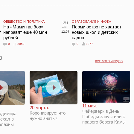
ОБЩЕСТВО И ПОЛИТИКА
26
ОБРАЗОВАНИЕ И НАУКА
На «Мамин выбор»
авг
Перми остро не хватает
направят еще 40 млн
новых школ и детских
9
12:07
рублей
садов
0
2053
0
9877
ВСЕ ФОТО И ВИДЕО
11 мая.
20 марта.
.
Фейерверк в День
Коронавирус: что
адимира
Победы запустили с
нужно знать?
ехал в
правого берега Камы
олазны