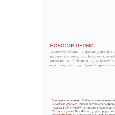
НОВОСТИ ПЕРМИ
«Новости Перми» - информационный общ
портал - все новости о Пермском крае и
лента новостей. Фото- и видео.
Источник 
информации о городе Перми и Пермском кр
Все права защищены. Любое использование мат
Выходные данные
: Свидетельство о регистра
Федеральной службой по надзору в сфере связ
Сетевое издание NewsPerm.ru, адрес редакции: 6
info@permnews.ru
, учредитель:ООО"Ньюс Медиа