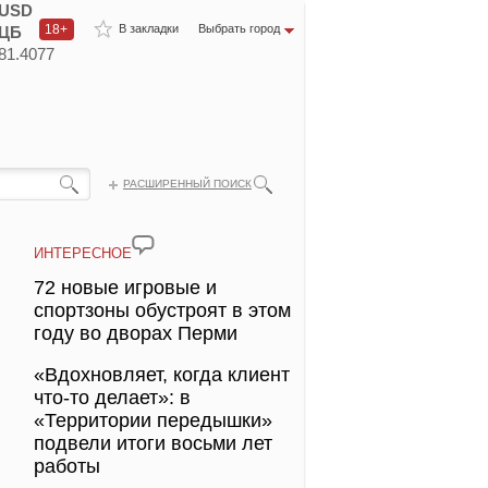
USD
18+
В закладки
Выбрать город
ЦБ
81.4077
РАСШИРЕННЫЙ ПОИСК
ИНТЕРЕСНОЕ
72 новые игровые и
спортзоны обустроят в этом
году во дворах Перми
«Вдохновляет, когда клиент
что-то делает»: в
«Территории передышки»
подвели итоги восьми лет
работы