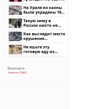
России: Европа?
На Урале из казны
были украдены 18
миллионов рублей
Такую зиму в
России никто не
ждал: как так?!
Как выглядит место
крушение
вертолета на
Не ешьте эту
Кавказе: смотреть
готовую еду из
магазина: список
Вконтакте
Новости СМИ2