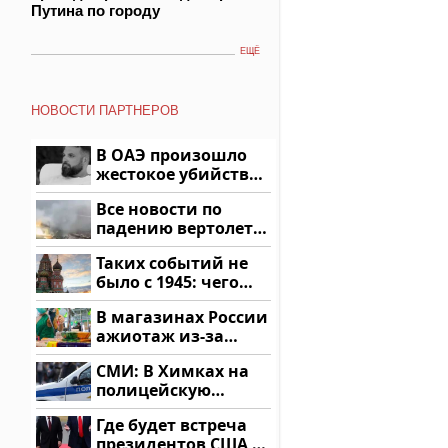
Путина по городу
ЕЩЁ
НОВОСТИ ПАРТНЕРОВ
В ОАЭ произошло
жестокое убийство
криптомиллионера
Все новости по
падению вертолета
на Кавказе: читать
Таких событий не
здесь
было с 1945: чего
ждать всем нам?
В магазинах России
ажиотаж из-за
этого продукта: что
СМИ: В Химках на
купить?
полицейскую
машину напали и
Где будет встреча
подожгли.
президентов США и