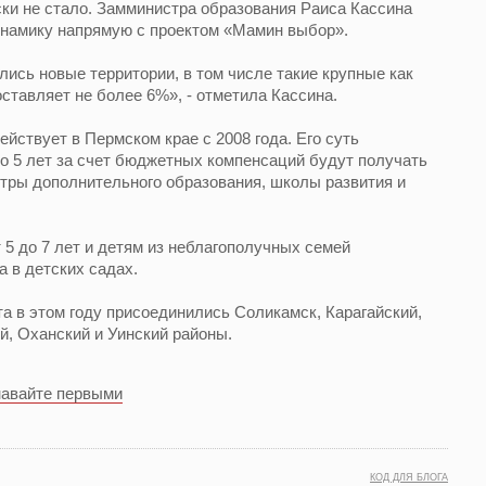
ески не стало. Замминистра образования Раиса Кассина
намику напрямую с проектом «Мамин выбор».
ились новые территории, в том числе такие крупные как
ставляет не более 6%», - отметила Кассина.
йствует в Пермском крае с 2008 года. Его суть
 до 5 лет за счет бюджетных компенсаций будут получать
тры дополнительного образования, школы развития и
5 до 7 лет и детям из неблагополучных семей
 в детских садах.
та в этом году присоединились Соликамск, Карагайский,
й, Оханский и Уинский районы.
навайте первыми
КОД ДЛЯ БЛОГА