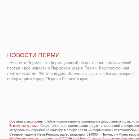
НОВОСТИ ПЕРМИ
«Новости Перми» - информационный общественно-политический
портал - все новости о Пермском крае и Перми. Круглосуточная
лента новостей. Фото- и видео.
Источник оперативной и достоверной
информации о городе Перми и Пермском крае.
Все права защищены. Любое использование материалов допускается только с со
Выходные данные
: Свидетельство о регистрации средства массовой информац
Федеральной службой по надзору в сфере связи, информационных технологий и
Сетевое издание NewsPerm.ru, адрес редакции: 614000, г.Пермь, ул.Монастырская 
info@permnews.ru
, учредитель:ООО"Ньюс Медиа", главный редактор Ходаковский