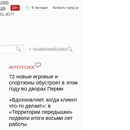
USD
18+
В закладки
Выбрать город
ЦБ
81.4077
РАСШИРЕННЫЙ ПОИСК
ИНТЕРЕСНОЕ
72 новые игровые и
спортзоны обустроят в этом
году во дворах Перми
«Вдохновляет, когда клиент
что-то делает»: в
«Территории передышки»
подвели итоги восьми лет
работы