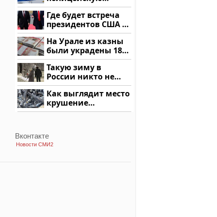
машину напали и
Где будет встреча
подожгли.
президентов США и
России: Европа?
На Урале из казны
были украдены 18
миллионов рублей
Такую зиму в
России никто не
ждал: как так?!
Как выглядит место
крушение
вертолета на
Кавказе: смотреть
Вконтакте
Новости СМИ2