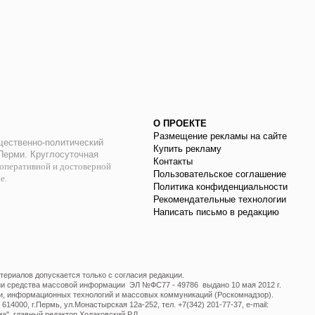
О ПРОЕКТЕ
Размещение рекламы на сайте
ественно-политический
Купить рекламу
 Перми. Круглосуточная
Контакты
оперативной и достоверной
Пользовательское соглашение
ае.
Политика конфиденциальности
Рекомендательные технологии
Написать письмо в редакцию
ериалов допускается только с согласия редакции.
ции средства массовой информации ЭЛ №ФС77 - 49786 выдано 10 мая 2012 г.
и, информационных технологий и массовых коммуникаций (Роскомнадзор).
14000, г.Пермь, ул.Монастырская 12а-252, тел. +7(342) 201-77-37, e-mail:
", главный редактор Ходаковский Р.Л.