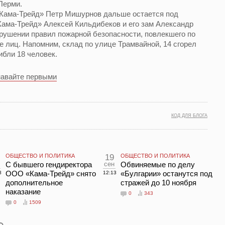
Перми.
Кама-Трейд» Петр Мишурнов дальше остается под
«Кама-Трейд» Алексей Кильдибеков и его зам Александр
рушении правил пожарной безопасности, повлекшего по
е лиц. Напомним, склад по улице Трамвайной, 14 сгорел
ибли 18 человек.
навайте первыми
КОД ДЛЯ БЛОГА
ОБЩЕСТВО И ПОЛИТИКА
19
ОБЩЕСТВО И ПОЛИТИКА
С бывшего гендиректора
сен
Обвиняемые по делу
ООО «Кама-Трейд» снято
«Булгарии» останутся под
8
12:13
дополнительное
стражей до 10 ноября
наказание
0
343
0
1509