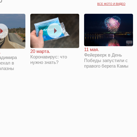
ВСЕ ФОТО И ВИДЕО
11 мая.
20 марта.
.
Фейерверк в День
Коронавирус: что
адимира
Победы запустили с
нужно знать?
ехал в
правого берега Камы
олазны