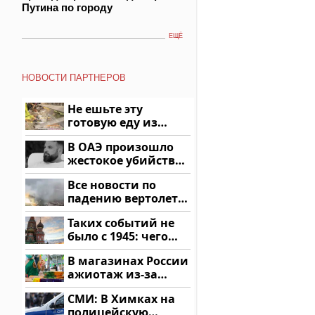
Путина по городу
ЕЩЁ
НОВОСТИ ПАРТНЕРОВ
Не ешьте эту
готовую еду из
магазина: список
В ОАЭ произошло
жестокое убийство
криптомиллионера
Все новости по
падению вертолета
на Кавказе: читать
Таких событий не
здесь
было с 1945: чего
ждать всем нам?
В магазинах России
ажиотаж из-за
этого продукта: что
СМИ: В Химках на
купить?
полицейскую