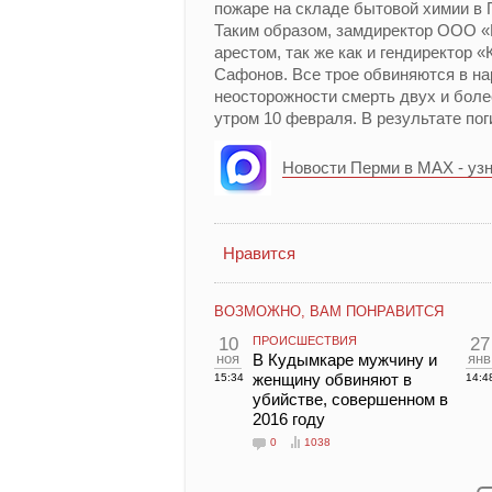
пожаре на складе бытовой химии в 
Таким образом, замдиректор ООО «
арестом, так же как и гендиректор 
Сафонов. Все трое обвиняются в на
неосторожности смерть двух и боле
утром 10 февраля. В результате пог
Новости Перми в MAX - уз
Нравится
ВОЗМОЖНО, ВАМ ПОНРАВИТСЯ
10
ПРОИСШЕСТВИЯ
27
ноя
В Кудымкаре мужчину и
янв
женщину обвиняют в
15:34
14:4
убийстве, совершенном в
2016 году
0
1038