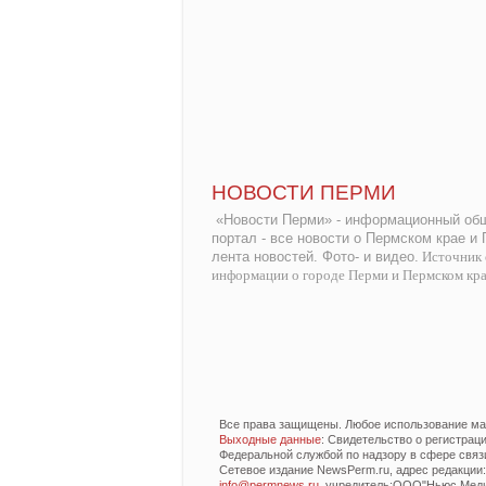
НОВОСТИ ПЕРМИ
«Новости Перми» - информационный общ
портал - все новости о Пермском крае и
лента новостей. Фото- и видео.
Источник 
информации о городе Перми и Пермском кр
Все права защищены. Любое использование мат
Выходные данные
: Свидетельство о регистра
Федеральной службой по надзору в сфере связ
Сетевое издание NewsPerm.ru, адрес редакции: 6
info@permnews.ru
, учредитель:ООО"Ньюс Медиа