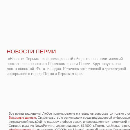
НОВОСТИ ПЕРМИ
«Новости Перми» - информационный общественно-политический
портал - все новости о Пермском крае и Перми. Круглосуточная
лента новостей. Фото- и видео.
Источник оперативной и достоверной
информации о городе Перми и Пермском крае.
Все права защищены. Любое использование материалов допускается только с со
Выходные данные
: Свидетельство о регистрации средства массовой информац
Федеральной службой по надзору в сфере связи, информационных технологий и
Сетевое издание NewsPerm.ru, адрес редакции: 614000, г.Пермь, ул.Монастырская 
info@permnews.ru
, учредитель:ООО"Ньюс Медиа", главный редактор Ходаковский