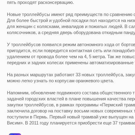
пять проходят расконсервацию.
Новые троллейбусы имеют ряд преимуществ по сравнению 
Для более быстрой и удобной посадки пол находится на низ
для женщин с колясками, инвалидов и пожилых людей. В са
колясочников, а средняя дверь оборудована откидным панд
У троллейбусов появился режим автономного хода от бортов
пригодится, если повредится контактная сеть или понадобит
удалением от провода более чем на 4, 5 метра. Так же повы
передних и задних колесах применены автоматизированные 
На разных маршрутах работают 33 новых троллейбуса, заку
можно легко узнать по корпусам оранжевого цвета.
Напомним, обновление подвижного состава общественного т
задачей городских властей в плане повышения качества пе
закупки троллейбусов, в рамках программы «Пермский тра
заключила договор на поставку восьми новых современных т
поступили в Пермь. Первый новый трамвай уже выпущен на
Висим». В 2011 году планируется приобрести еще 37 трамва