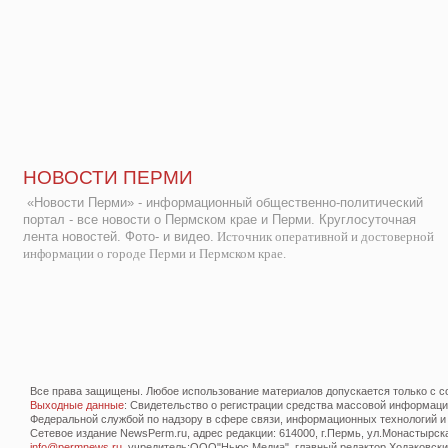
НОВОСТИ ПЕРМИ
«Новости Перми» - информационный общественно-политический
портал - все новости о Пермском крае и Перми. Круглосуточная
лента новостей. Фото- и видео.
Источник оперативной и достоверной
информации о городе Перми и Пермском крае.
Все права защищены. Любое использование материалов допускается только с со
Выходные данные
: Свидетельство о регистрации средства массовой информац
Федеральной службой по надзору в сфере связи, информационных технологий и
Сетевое издание NewsPerm.ru, адрес редакции: 614000, г.Пермь, ул.Монастырская 
info@permnews.ru
, учредитель:ООО"Ньюс Медиа", главный редактор Ходаковский