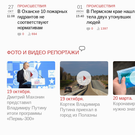
27
ПРОИСШЕСТВИЯ
01
ПРОИСШЕСТВИЯ
окт
В Оханске 10 пожарных
июн
В Пермском крае нашл
гидрантов не
тела двух утонувших
11:08
15:40
соответствуют
людей
нормативам
0
1397
0
694
ФОТО И ВИДЕО РЕПОРТАЖИ
19 октября.
Дмитрий Махонин
20 марта.
19 октября.
представил
Коронавир
Кортеж Владимира
Владимиру Путину
нужно зна
Путина приехал в
итоги программы
город из Полазны
«Пермь-300»