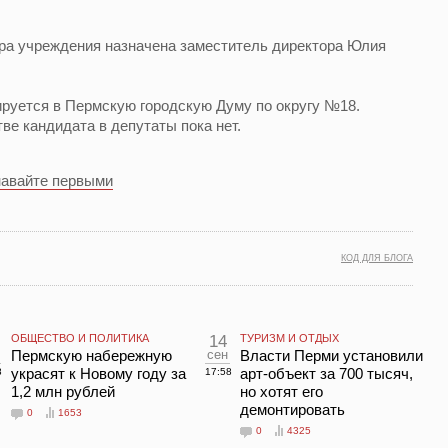
а учреждения назначена заместитель директора Юлия
руется в Пермскую городскую Думу по округу №18.
тве кандидата в депутаты пока нет.
навайте первыми
КОД ДЛЯ БЛОГА
ОБЩЕСТВО И ПОЛИТИКА
14
ТУРИЗМ И ОТДЫХ
Пермскую набережную
сен
Власти Перми установили
украсят к Новому году за
арт-объект за 700 тысяч,
8
17:58
1,2 млн рублей
но хотят его
демонтировать
0
1653
0
4325