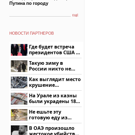
Путина по городу
ЕЩЁ
НОВОСТИ ПАРТНЕРОВ
Где будет встреча
президентов США и
России: Европа?
Такую зиму в
России никто не
ждал: как так?!
Как выглядит место
крушение
вертолета на
На Урале из казны
Кавказе: смотреть
были украдены 18
миллионов рублей
Не ешьте эту
готовую еду из
магазина: список
В ОАЭ произошло
жестокое убийство