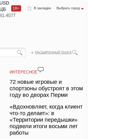
USD
18+
В закладки
Выбрать город
ЦБ
81.4077
РАСШИРЕННЫЙ ПОИСК
ИНТЕРЕСНОЕ
72 новые игровые и
спортзоны обустроят в этом
году во дворах Перми
«Вдохновляет, когда клиент
что-то делает»: в
«Территории передышки»
подвели итоги восьми лет
работы