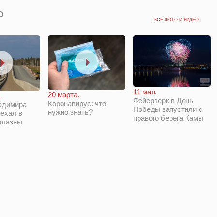
ВСЕ ФОТО И ВИДЕО
11 мая.
20 марта.
.
Фейерверк в День
Коронавирус: что
адимира
Победы запустили с
нужно знать?
ехал в
правого берега Камы
олазны