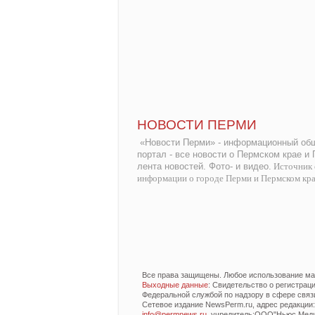
НОВОСТИ ПЕРМИ
«Новости Перми» - информационный общ
портал - все новости о Пермском крае и
лента новостей. Фото- и видео.
Источник 
информации о городе Перми и Пермском кр
Все права защищены. Любое использование мат
Выходные данные
: Свидетельство о регистра
Федеральной службой по надзору в сфере связ
Сетевое издание NewsPerm.ru, адрес редакции: 6
info@permnews.ru
, учредитель:ООО"Ньюс Медиа