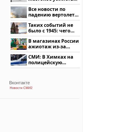
криптомиллионера
Все новости по
падению вертолета
на Кавказе: читать
Таких событий не
здесь
было с 1945: чего
ждать всем нам?
В магазинах России
ажиотаж из-за
этого продукта: что
СМИ: В Химках на
купить?
полицейскую
машину напали и
подожгли.
Вконтакте
Новости СМИ2