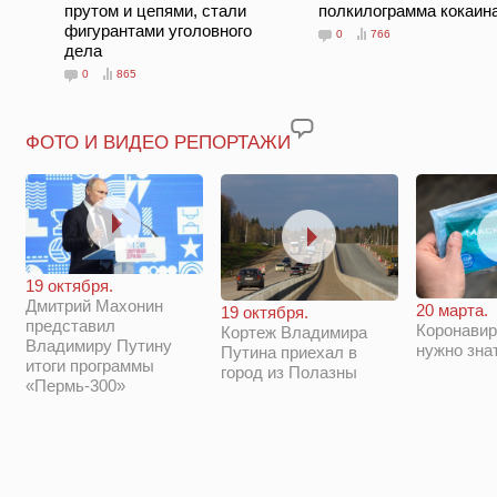
прутом и цепями, стали
полкилограмма кокаин
фигурантами уголовного
0
766
дела
0
865
ФОТО И ВИДЕО РЕПОРТАЖИ
19 октября.
Дмитрий Махонин
20 марта.
19 октября.
представил
Коронавир
Кортеж Владимира
Владимиру Путину
нужно зна
Путина приехал в
итоги программы
город из Полазны
«Пермь-300»