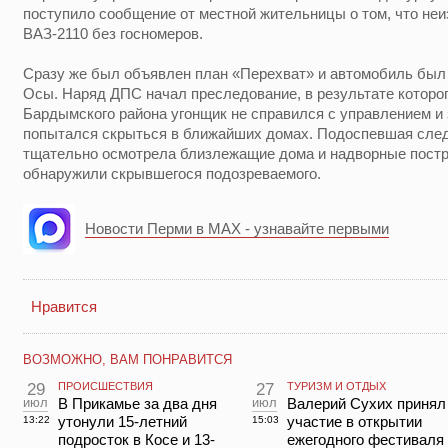
поступило сообщение от местной жительницы о том, что неи
ВАЗ-2110 без госномеров.
Сразу же был объявлен план «Перехват» и автомобиль бы
Осы. Наряд ДПС начал преследование, в результате которог
Бардымского района угонщик не справился с управлением и 
попытался скрыться в ближайших домах. Подоспевшая след
тщательно осмотрела близлежащие дома и надворные постро
обнаружили скрывшегося подозреваемого.
Новости Перми в MAX - узнавайте первыми
Нравится
ВОЗМОЖНО, ВАМ ПОНРАВИТСЯ
29
ПРОИСШЕСТВИЯ
27
ТУРИЗМ И ОТДЫХ
июл
В Прикамье за два дня
июл
Валерий Сухих принял
утонули 15-летний
участие в открытии
13:22
15:03
подросток в Косе и 13-
ежегодного фестиваля