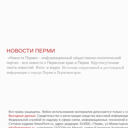
НОВОСТИ ПЕРМИ
«Новости Перми» - информационный общественно-политический
портал - все новости о Пермском крае и Перми. Круглосуточная
лента новостей. Фото- и видео.
Источник оперативной и достоверной
информации о городе Перми и Пермском крае.
Все права защищены. Любое использование материалов допускается только с со
Выходные данные
: Свидетельство о регистрации средства массовой информац
Федеральной службой по надзору в сфере связи, информационных технологий и
Сетевое издание NewsPerm.ru, адрес редакции: 614000, г.Пермь, ул.Монастырская 
info@permnews.ru
, учредитель:ООО"Ньюс Медиа", главный редактор Ходаковский