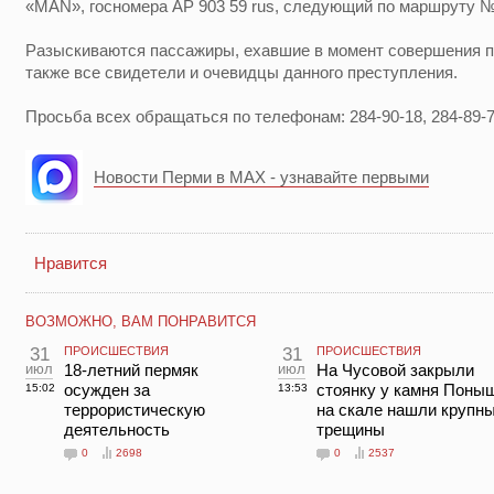
«MAN», госномера АР 903 59 rus, следующий по маршруту №
Разыскиваются пассажиры, ехавшие в момент совершения пр
также все свидетели и очевидцы данного преступления.
Просьба всех обращаться по телефонам: 284-90-18, 284-89-79
Новости Перми в MAX - узнавайте первыми
Нравится
ВОЗМОЖНО, ВАМ ПОНРАВИТСЯ
31
ПРОИСШЕСТВИЯ
31
ПРОИСШЕСТВИЯ
июл
18-летний пермяк
июл
На Чусовой закрыли
осужден за
стоянку у камня Поны
15:02
13:53
террористическую
на скале нашли крупн
деятельность
трещины
0
2698
0
2537