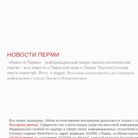
НОВОСТИ ПЕРМИ
«Новости Перми» - информационный общественно-политический
портал - все новости о Пермском крае и Перми. Круглосуточная
лента новостей. Фото- и видео.
Источник оперативной и достоверной
информации о городе Перми и Пермском крае.
Все права защищены. Любое использование материалов допускается только с со
Выходные данные
: Свидетельство о регистрации средства массовой информац
Федеральной службой по надзору в сфере связи, информационных технологий и
Сетевое издание NewsPerm.ru, адрес редакции: 614000, г.Пермь, ул.Монастырская 
info@permnews.ru
, учредитель:ООО"Ньюс Медиа", главный редактор Ходаковский