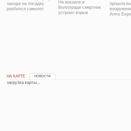
На вокзале в
заходе на посадку
прошла в
Волгограде смертник
разбился самолет
вооружени
устроил взрыв
Arms Expo
НА КАРТЕ
НОВОСТИ
загрузка карты...