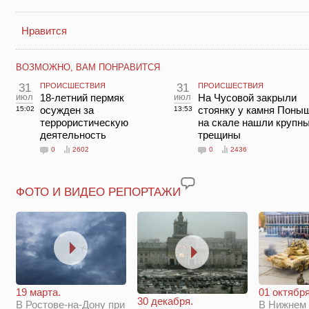
Нравится
ВОЗМОЖНО, ВАМ ПОНРАВИТСЯ
31
ПРОИСШЕСТВИЯ
31
ПРОИСШЕСТВИЯ
июл
18-летний пермяк
июл
На Чусовой закрыли
осужден за
стоянку у камня Поны
15:02
13:53
террористическую
на скале нашли крупн
деятельность
трещины
0
2602
0
2436
ФОТО И ВИДЕО РЕПОРТАЖИ
19 марта.
01 октября
30 декабря.
В Ростове-на-Дону при
В Нижнем 