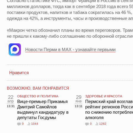
Согласно статистике ФТС, импорт Франции в Россию в сентя
миллионов долларов, тогда как в сентябре 2018 года всего 5
поставки продуктов, напитков и табака сократилась на 46 %,
одежда на 42%, а инструменты, часы и производственные а
«Макрон четко обозначил планы во время переговоров. Трам
не пришли к какому-либо соглашению по оборонной отрасли»,
Новости Перми в MAX - узнавайте первыми
Нравится
ВОЗМОЖНО, ВАМ ПОНРАВИТСЯ
22
ОБЩЕСТВО И ПОЛИТИКА
29
ЗДОРОВЬЕ И КРАСОТА
апр
Вице-премьер Прикамья
янв
Пермский край возгла
Дмитрий Самойлов
рейтинг регионов Росс
13:31
13:11
выдвинул кандидатуру в
по снижению потребле
депутаты Госдумы
алкоголя
0
1044
0
1282