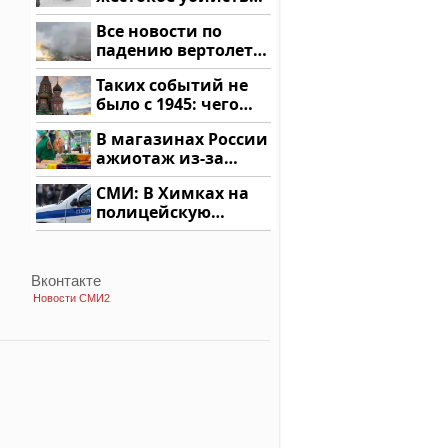
криптомиллионера
Все новости по
падению вертолета
на Кавказе: читать
Таких событий не
здесь
было с 1945: чего
ждать всем нам?
В магазинах России
ажиотаж из-за
этого продукта: что
СМИ: В Химках на
купить?
полицейскую
машину напали и
подожгли.
Вконтакте
Новости СМИ2