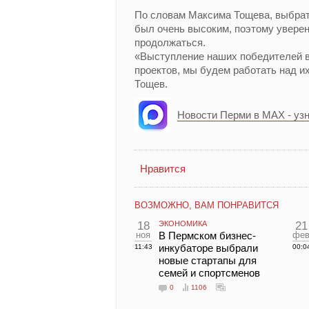
По словам Максима Тощева, выбрат
был очень высоким, поэтому уверен
продолжаться.
«Выступление наших победителей в
проектов, мы будем работать над и
Тощев.
Новости Перми в MAX - уз
Нравится
ВОЗМОЖНО, ВАМ ПОНРАВИТСЯ
18
ЭКОНОМИКА
21
ноя
В Пермском бизнес-
фе
инкубаторе выбрали
11:43
00:0
новые стартапы для
семей и спортсменов
0
1106