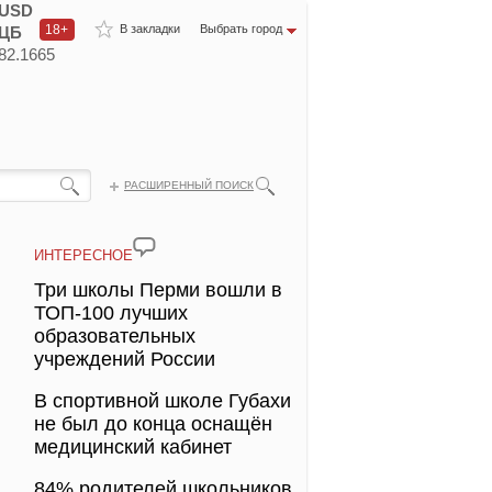
USD
18+
В закладки
Выбрать город
ЦБ
82.1665
РАСШИРЕННЫЙ ПОИСК
ИНТЕРЕСНОЕ
Три школы Перми вошли в
ТОП-100 лучших
образовательных
учреждений России
В спортивной школе Губахи
не был до конца оснащён
медицинский кабинет
84% родителей школьников