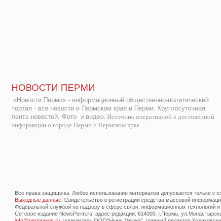
НОВОСТИ ПЕРМИ
«Новости Перми» - информационный общественно-политический
портал - все новости о Пермском крае и Перми. Круглосуточная
лента новостей. Фото- и видео.
Источник оперативной и достоверной
информации о городе Перми и Пермском крае.
Все права защищены. Любое использование материалов допускается только с со
Выходные данные
: Свидетельство о регистрации средства массовой информац
Федеральной службой по надзору в сфере связи, информационных технологий и
Сетевое издание NewsPerm.ru, адрес редакции: 614000, г.Пермь, ул.Монастырская 
info@permnews.ru
, учредитель:ООО"Ньюс Медиа", главный редактор Ходаковский