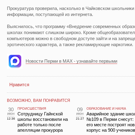
Прокуратура проверила, насколько в Чайковском школьник
информации, поступающей из интернета.
Выяснилось, что программу «Внедрение современных образ
школах понимают слишком широко. Кроме общеобразовател
компьютеров можно в свободном доступе зайти и на запре
эротического характера, а также рекламирующие наркотики.
Новости Перми в MAX - узнавайте первыми
Нравится
ВОЗМОЖНО, ВАМ ПОНРАВИТСЯ
30
ПРОИСШЕСТВИЯ
09
ОБРАЗОВАНИЕ И НАУКА
июн
Сотрудницу Гайнской
июн
Аварийное здание шко
школы восстановили на
№109 в Перми снесут: 
12:36
21:27
работе только после
его месте построят но
апелляции прокурора
корпус на 900 ученико