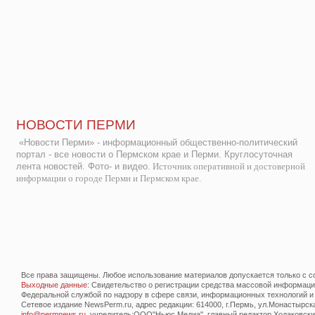
НОВОСТИ ПЕРМИ
«Новости Перми» - информационный общественно-политический
портал - все новости о Пермском крае и Перми. Круглосуточная
лента новостей. Фото- и видео.
Источник оперативной и достоверной
информации о городе Перми и Пермском крае.
Все права защищены. Любое использование материалов допускается только с со
Выходные данные
: Свидетельство о регистрации средства массовой информац
Федеральной службой по надзору в сфере связи, информационных технологий и
Сетевое издание NewsPerm.ru, адрес редакции: 614000, г.Пермь, ул.Монастырская 
info@permnews.ru
, учредитель:ООО"Ньюс Медиа", главный редактор Ходаковский