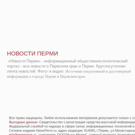
НОВОСТИ ПЕРМИ
«Новости Перми» - информационный общественно-политический
портал - все новости о Пермском крае и Перми. Круглосуточная
лента новостей. Фото- и видео.
Источник оперативной и достоверной
информации о городе Перми и Пермском крае.
Все права защищены. Любое использование материалов допускается только с со
Выходные данные
: Свидетельство о регистрации средства массовой информац
Федеральной службой по надзору в сфере связи, информационных технологий и
Сетевое издание NewsPerm.ru, адрес редакции: 614000, г.Пермь, ул.Монастырская 
info@permnews.ru
, учредитель:ООО"Ньюс Медиа", главный редактор Ходаковский