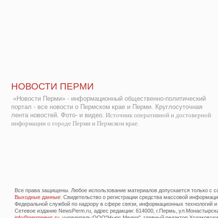
НОВОСТИ ПЕРМИ
«Новости Перми» - информационный общественно-политический
портал - все новости о Пермском крае и Перми. Круглосуточная
лента новостей. Фото- и видео.
Источник оперативной и достоверной
информации о городе Перми и Пермском крае.
Все права защищены. Любое использование материалов допускается только с со
Выходные данные
: Свидетельство о регистрации средства массовой информац
Федеральной службой по надзору в сфере связи, информационных технологий и
Сетевое издание NewsPerm.ru, адрес редакции: 614000, г.Пермь, ул.Монастырская 
info@permnews.ru
, учредитель:ООО"Ньюс Медиа", главный редактор Ходаковский