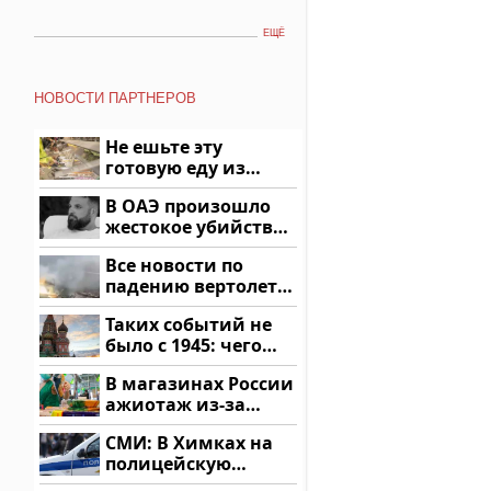
ЕЩЁ
НОВОСТИ ПАРТНЕРОВ
Не ешьте эту
готовую еду из
магазина: список
В ОАЭ произошло
жестокое убийство
криптомиллионера
Все новости по
падению вертолета
на Кавказе: читать
Таких событий не
здесь
было с 1945: чего
ждать всем нам?
В магазинах России
ажиотаж из-за
этого продукта: что
СМИ: В Химках на
купить?
полицейскую
машину напали и