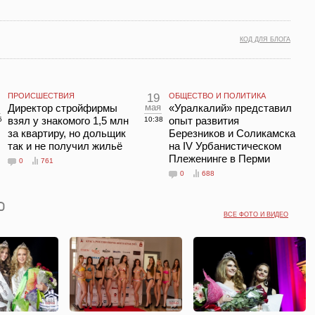
КОД ДЛЯ БЛОГА
ПРОИСШЕСТВИЯ
19
ОБЩЕСТВО И ПОЛИТИКА
Директор стройфирмы
мая
«Уралкалий» представил
взял у знакомого 1,5 млн
опыт развития
5
10:38
за квартиру, но дольщик
Березников и Соликамска
так и не получил жильё
на IV Урбанистическом
Плеженинге в Перми
0
761
0
688
ВСЕ ФОТО И ВИДЕО