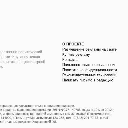
О ПРОЕКТЕ
Размещение рекламы на сайте
ественно-политический
Купить рекламу
 Перми. Круглосуточная
Контакты
оперативной и достоверной
Пользовательское соглашение
ае.
Политика конфиденциальности
Рекомендательные технологии
Написать письмо в редакцию
ериалов допускается только с согласия редакции.
ции средства массовой информации ЭЛ №ФС77 - 49786 выдано 10 мая 2012 г.
и, информационных технологий и массовых коммуникаций (Роскомнадзор).
14000, г.Пермь, ул.Монастырская 12а-252, тел. +7(342) 201-77-37, e-mail:
", главный редактор Ходаковский Р.Л.