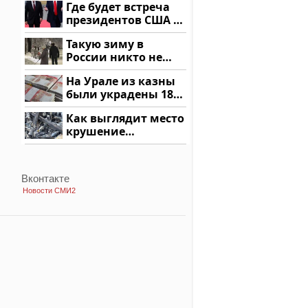
Где будет встреча
подожгли.
президентов США и
России: Европа?
Такую зиму в
России никто не
ждал: как так?!
На Урале из казны
были украдены 18
миллионов рублей
Как выглядит место
крушение
вертолета на
Кавказе: смотреть
Вконтакте
Новости СМИ2