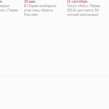
я.
20 мая.
11 сентября.
рошел
В Перми выбирали
Титул «Мисс Пермь
Мисс Пермь
участниц «Красы
2013» достался 16-
России»
летней школьнице