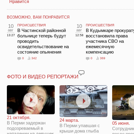
Нравится
ВОЗМОЖНО, ВАМ ПОНРАВИТСЯ
10
ПРОИСШЕСТВИЯ
10
ПРОИСШЕСТВИЯ
авг
В Частинской районной
авг
В Кудымкаре прокурат
больнице теперь будут
восстановила права
13:27
12:58
проводить
участника СВО на
освидетельствование на
ежемесячную
состояние опьянения
компенсацию
0
342
0
369
ФОТО И ВИДЕО РЕПОРТАЖИ
21 октября.
24 марта.
В Перми задержан
05 июня.
В Перми упавшая с
подозреваемый в
Сотрудни
крыши дома глыба
нападении на девушек
после пре