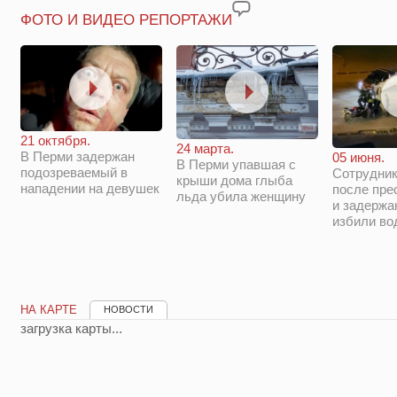
ФОТО И ВИДЕО РЕПОРТАЖИ
21 октября.
24 марта.
В Перми задержан
05 июня.
В Перми упавшая с
подозреваемый в
Сотрудни
крыши дома глыба
нападении на девушек
после пре
льда убила женщину
и задержа
избили во
НА КАРТЕ
НОВОСТИ
загрузка карты...