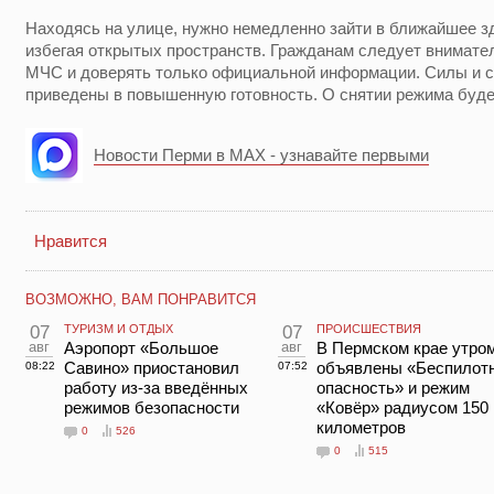
Находясь на улице, нужно немедленно зайти в ближайшее з
избегая открытых пространств. Гражданам следует внимате
МЧС и доверять только официальной информации. Силы и с
приведены в повышенную готовность. О снятии режима буд
Новости Перми в MAX - узнавайте первыми
Нравится
ВОЗМОЖНО, ВАМ ПОНРАВИТСЯ
07
ТУРИЗМ И ОТДЫХ
07
ПРОИСШЕСТВИЯ
авг
Аэропорт «Большое
авг
В Пермском крае утро
Савино» приостановил
объявлены «Беспилот
08:22
07:52
работу из-за введённых
опасность» и режим
режимов безопасности
«Ковёр» радиусом 150
километров
0
526
0
515