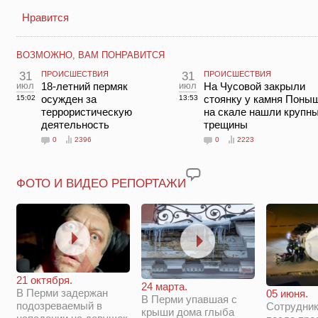
Нравится
ВОЗМОЖНО, ВАМ ПОНРАВИТСЯ
31
ПРОИСШЕСТВИЯ
31
ПРОИСШЕСТВИЯ
июл
18-летний пермяк
июл
На Чусовой закрыли
осужден за
стоянку у камня Поны
15:02
13:53
террористическую
на скале нашли крупн
деятельность
трещины
0
2396
0
2223
ФОТО И ВИДЕО РЕПОРТАЖИ
21 октября.
24 марта.
В Перми задержан
05 июня.
В Перми упавшая с
подозреваемый в
Сотрудни
крыши дома глыба