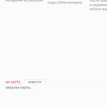
нападении на девушек
после пре
льда убила женщину
и задержа
избили во
НА КАРТЕ
НОВОСТИ
загрузка карты...