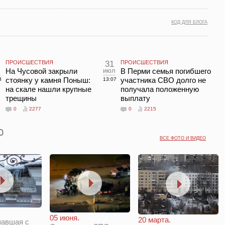
КОД ДЛЯ БЛОГА
ПРОИСШЕСТВИЯ
31
ПРОИСШЕСТВИЯ
л
На Чусовой закрыли
июл
В Перми семья погибшего
стоянку у камня Поныш:
участника СВО долго не
3
13:07
на скале нашли крупные
получала положенную
трещины
выплату
0
2277
0
2215
ВСЕ ФОТО И ВИДЕО
05 июня.
20 марта.
павшая с