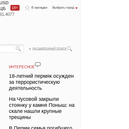
USD
18+
В закладки
Выбрать город
ЦБ
81.4077
РАСШИРЕННЫЙ ПОИСК
ИНТЕРЕСНОЕ
18-летний пермяк осужден
за террористическую
деятельность
На Чусовой закрыли
стоянку у камня Поныш: на
скале нашли крупные
трещины
В Перми семья погибшего