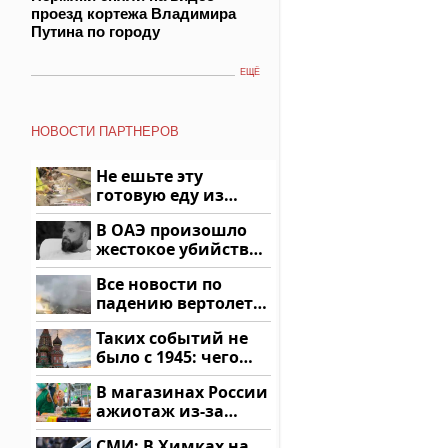
проезд кортежа Владимира
Путина по городу
ЕЩЁ
НОВОСТИ ПАРТНЕРОВ
Не ешьте эту
готовую еду из
магазина: список
В ОАЭ произошло
жестокое убийство
криптомиллионера
Все новости по
падению вертолета
на Кавказе: читать
Таких событий не
здесь
было с 1945: чего
ждать всем нам?
В магазинах России
ажиотаж из-за
этого продукта: что
СМИ: В Химках на