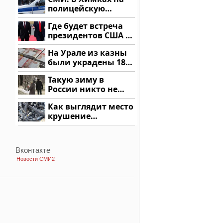
купить?
полицейскую
машину напали и
Где будет встреча
подожгли.
президентов США и
России: Европа?
На Урале из казны
были украдены 18
миллионов рублей
Такую зиму в
России никто не
ждал: как так?!
Как выглядит место
крушение
вертолета на
Кавказе: смотреть
Вконтакте
Новости СМИ2