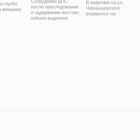
Сотрудники ДПС
В квартире на ул.
а глыба
после преследования
Чернышевского
а женщину
и задержания жестоко
взорвался газ
избили водителя