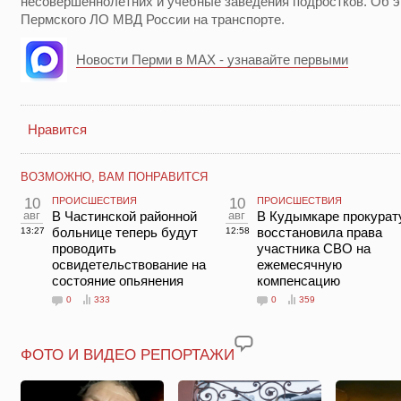
несовершеннолетних и учебные заведения подростков. Об 
Пермского ЛО МВД России на транспорте.
Новости Перми в MAX - узнавайте первыми
Нравится
ВОЗМОЖНО, ВАМ ПОНРАВИТСЯ
10
ПРОИСШЕСТВИЯ
10
ПРОИСШЕСТВИЯ
авг
В Частинской районной
авг
В Кудымкаре прокурат
больнице теперь будут
восстановила права
13:27
12:58
проводить
участника СВО на
освидетельствование на
ежемесячную
состояние опьянения
компенсацию
0
333
0
359
ФОТО И ВИДЕО РЕПОРТАЖИ