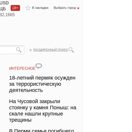
USD
18+
В закладки
Выбрать город
ЦБ
82.1665
РАСШИРЕННЫЙ ПОИСК
ИНТЕРЕСНОЕ
18-летний пермяк осужден
за террористическую
деятельность
На Чусовой закрыли
стоянку у камня Поныш: на
скале нашли крупные
трещины
В Перми семья погибшего