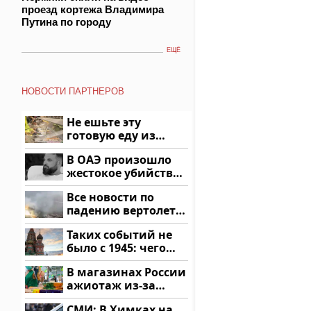
проезд кортежа Владимира
Путина по городу
ЕЩЁ
НОВОСТИ ПАРТНЕРОВ
Не ешьте эту
готовую еду из
магазина: список
В ОАЭ произошло
жестокое убийство
криптомиллионера
Все новости по
падению вертолета
на Кавказе: читать
Таких событий не
здесь
было с 1945: чего
ждать всем нам?
В магазинах России
ажиотаж из-за
этого продукта: что
СМИ: В Химках на