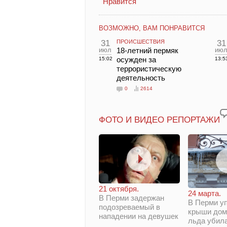
Нравится
ВОЗМОЖНО, ВАМ ПОНРАВИТСЯ
31
ПРОИСШЕСТВИЯ
31
июл
18-летний пермяк
ию
осужден за
15:02
13:5
террористическую
деятельность
0
2614
ФОТО И ВИДЕО РЕПОРТАЖИ
21 октября.
24 марта.
В Перми задержан
В Перми у
подозреваемый в
крыши дом
нападении на девушек
льда убил