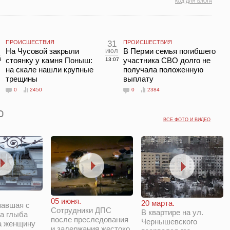
КОД ДЛЯ БЛОГА
ПРОИСШЕСТВИЯ
31
ПРОИСШЕСТВИЯ
л
На Чусовой закрыли
июл
В Перми семья погибшего
стоянку у камня Поныш:
участника СВО долго не
3
13:07
на скале нашли крупные
получала положенную
трещины
выплату
0
2450
0
2384
ВСЕ ФОТО И ВИДЕО
05 июня.
20 марта.
павшая с
Сотрудники ДПС
В квартире на ул.
а глыба
после преследования
Чернышевского
а женщину
и задержания жестоко