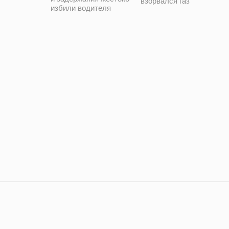
взорвался газ
избили водителя