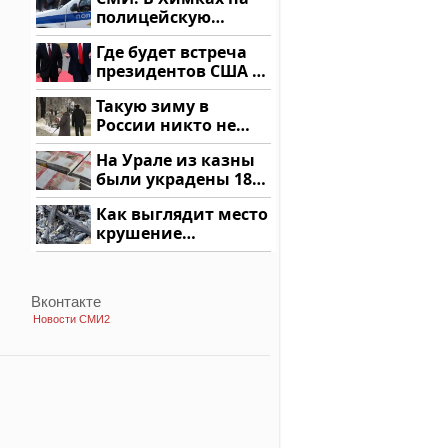
купить?
полицейскую
машину напали и
Где будет встреча
подожгли.
президентов США и
России: Европа?
Такую зиму в
России никто не
ждал: как так?!
На Урале из казны
были украдены 18
миллионов рублей
Как выглядит место
крушение
вертолета на
Кавказе: смотреть
Вконтакте
Новости СМИ2