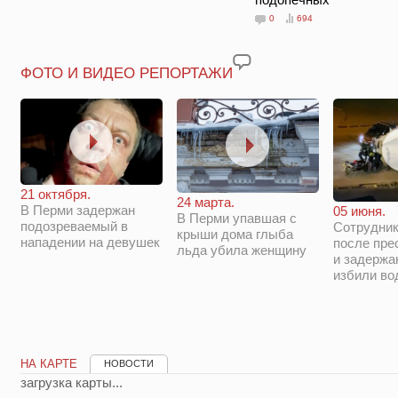
0
694
ФОТО И ВИДЕО РЕПОРТАЖИ
21 октября.
24 марта.
В Перми задержан
05 июня.
В Перми упавшая с
подозреваемый в
Сотрудни
крыши дома глыба
нападении на девушек
после пре
льда убила женщину
и задержа
избили во
НА КАРТЕ
НОВОСТИ
загрузка карты...