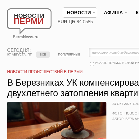
НОВОСТИ
АФИША
НОВОСТИ
ПЕРМИ
EUR ЦБ
94.0585
PermNews.ru
СЕГОДНЯ:
07 АВГУСТА, ПТ
ВСЕ
ПОПУЛЯРНЫЕ
ИСКАТЬ ТОЛЬКО В ЭТОЙ Р
НОВОСТИ ПРОИСШЕСТВИЙ В ПЕРМИ
В Березниках УК компенсирова
двухлетнего затопления кварт
24 ОКТ 2025 11:4
ФОТО: НОВОС
АВТОР: ВЕРА А