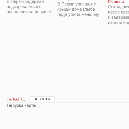
В Перми задержан
05 июня.
В Перми упавшая с
подозреваемый в
Сотрудни
крыши дома глыба
нападении на девушек
после пре
льда убила женщину
и задержа
избили во
НА КАРТЕ
НОВОСТИ
загрузка карты...