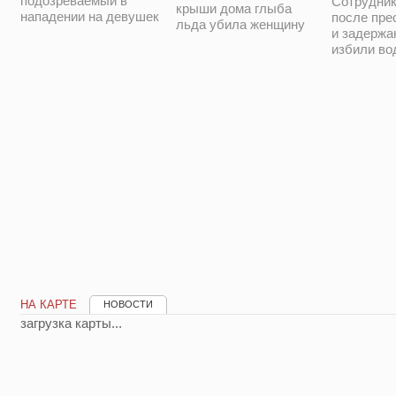
подозреваемый в
Сотрудни
крыши дома глыба
нападении на девушек
после пре
льда убила женщину
и задержа
избили во
НА КАРТЕ
НОВОСТИ
загрузка карты...