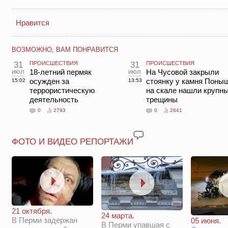
Нравится
ВОЗМОЖНО, ВАМ ПОНРАВИТСЯ
31
ПРОИСШЕСТВИЯ
31
ПРОИСШЕСТВИЯ
июл
18-летний пермяк
июл
На Чусовой закрыли
осужден за
стоянку у камня Поны
15:02
13:53
террористическую
на скале нашли крупн
деятельность
трещины
0
2793
0
2641
ФОТО И ВИДЕО РЕПОРТАЖИ
21 октября.
24 марта.
В Перми задержан
05 июня.
В Перми упавшая с