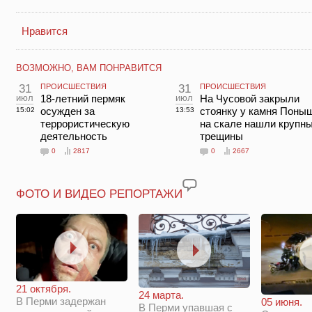
Нравится
ВОЗМОЖНО, ВАМ ПОНРАВИТСЯ
31
ПРОИСШЕСТВИЯ
31
ПРОИСШЕСТВИЯ
июл
18-летний пермяк
июл
На Чусовой закрыли
осужден за
стоянку у камня Поны
15:02
13:53
террористическую
на скале нашли крупн
деятельность
трещины
0
2817
0
2667
ФОТО И ВИДЕО РЕПОРТАЖИ
21 октября.
24 марта.
В Перми задержан
05 июня.
В Перми упавшая с