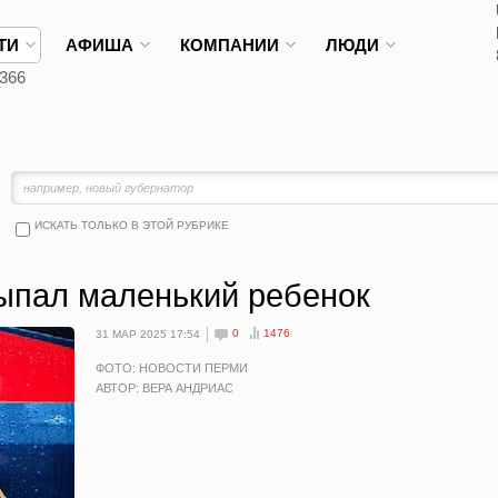
ТИ
АФИША
КОМПАНИИ
ЛЮДИ
366
ИСКАТЬ ТОЛЬКО В ЭТОЙ РУБРИКЕ
выпал маленький ребенок
0
1476
31 МАР 2025 17:54
ФОТО: НОВОСТИ ПЕРМИ
АВТОР: ВЕРА АНДРИАС