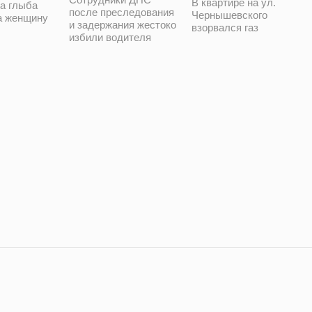
В квартире на ул.
а глыба
после преследования
Чернышевского
а женщину
и задержания жестоко
взорвался газ
избили водителя