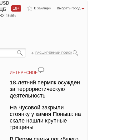
USD
18+
В закладки
Выбрать город
ЦБ
82.1665
РАСШИРЕННЫЙ ПОИСК
ИНТЕРЕСНОЕ
18-летний пермяк осужден
за террористическую
деятельность
На Чусовой закрыли
стоянку у камня Поныш: на
скале нашли крупные
трещины
В Перми семья погибшего