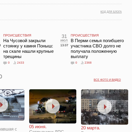
КОД ДЛЯ БЛОГА
ПРОИСШЕСТВИЯ
31
ПРОИСШЕСТВИЯ
л
На Чусовой закрыли
июл
В Перми семья погибшего
стоянку у камня Поныш:
участника СВО долго не
3
13:07
на скале нашли крупные
получала положенную
трещины
выплату
0
2433
0
2368
ВСЕ ФОТО И ВИДЕО
05 июня.
20 марта.
павшая с
Сотрудники ДПС