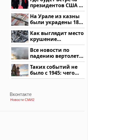
подожгли.
президентов США и
России: Европа?
На Урале из казны
были украдены 18
миллионов рублей
Как выглядит место
крушение
вертолета на
Все новости по
Кавказе: смотреть
падению вертолета
на Кавказе: читать
Таких событий не
здесь
было с 1945: чего
ждать всем нам?
Вконтакте
Новости СМИ2