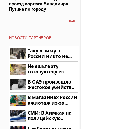
проезд кортежа Владимира
Путина по городу
ЕЩЁ
НОВОСТИ ПАРТНЕРОВ
Такую зиму в
России никто не
ждал: как так?!
Не ешьте эту
готовую еду из
магазина: список
В ОАЭ произошло
жестокое убийство
криптомиллионера
В магазинах России
ажиотаж из-за
этого продукта: что
СМИ: В Химках на
купить?
полицейскую
машину напали и
Где будет встреча