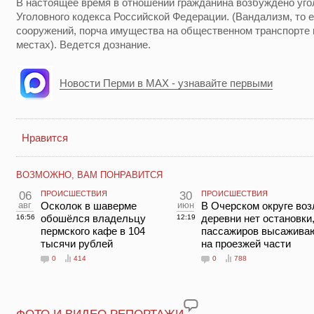
В настоящее время в отношении гражданина возбуждено уголо
Уголовного кодекса Российской Федерации. (Вандализм, то 
сооружений, порча имущества на общественном транспорте
местах). Ведется дознание.
Новости Перми в MAX - узнавайте первыми
Нравится
ВОЗМОЖНО, ВАМ ПОНРАВИТСЯ
06
ПРОИСШЕСТВИЯ
30
ПРОИСШЕСТВИЯ
авг
Осколок в шаверме
июн
В Очерском округе воз
обошёлся владельцу
деревни нет остановки
16:56
12:19
пермского кафе в 104
пассажиров высажива
тысячи рублей
на проезжей части
0
414
0
788