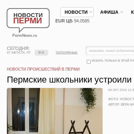
НОВОСТИ
АФИША
НОВОСТИ
ПЕРМИ
EUR ЦБ
94.0585
PermNews.ru
СЕГОДНЯ:
07 АВГУСТА, ПТ
ВСЕ
ПОПУЛЯРНЫЕ
ИСКАТЬ ТОЛЬКО В ЭТОЙ Р
НОВОСТИ ПРОИСШЕСТВИЙ В ПЕРМИ
Пермские школьники устроили 
08 ОКТ 2024 12:
ФОТО: НОВОС
АВТОР: ВЕРА А