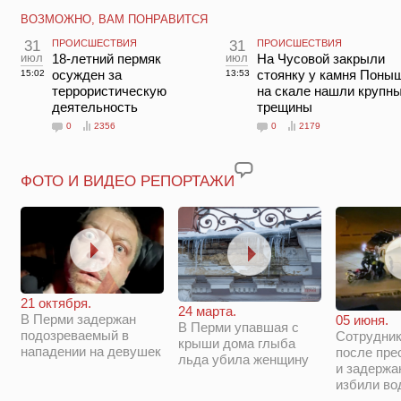
ВОЗМОЖНО, ВАМ ПОНРАВИТСЯ
31
ПРОИСШЕСТВИЯ
31
ПРОИСШЕСТВИЯ
июл
18-летний пермяк
июл
На Чусовой закрыли
осужден за
стоянку у камня Поны
15:02
13:53
террористическую
на скале нашли крупн
деятельность
трещины
0
2356
0
2179
ФОТО И ВИДЕО РЕПОРТАЖИ
21 октября.
24 марта.
В Перми задержан
05 июня.
В Перми упавшая с
подозреваемый в
Сотрудни
крыши дома глыба
нападении на девушек
после пре
льда убила женщину
и задержа
избили во