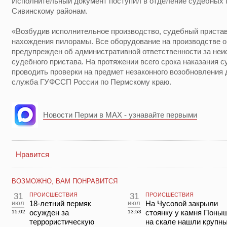
Исполнительный документ поступил в отделение судебных п
Сивинскому районам.
«Возбудив исполнительное производство, судебный приста
нахождения пилорамы. Все оборудование на производстве о
предупрежден об административной ответственности за неи
судебного пристава. На протяжении всего срока наказания 
проводить проверки на предмет незаконного возобновления 
служба ГУФССП России по Пермскому краю.
Новости Перми в MAX - узнавайте первыми
Нравится
ВОЗМОЖНО, ВАМ ПОНРАВИТСЯ
31
ПРОИСШЕСТВИЯ
31
ПРОИСШЕСТВИЯ
июл
18-летний пермяк
июл
На Чусовой закрыли
осужден за
стоянку у камня Поны
15:02
13:53
террористическую
на скале нашли крупн