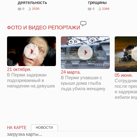
деятельность
трещины
0
2535
0
2366
ФОТО И ВИДЕО РЕПОРТАЖИ
21 октября.
24 марта.
В Перми задержан
05 июня.
В Перми упавшая с
подозреваемый в
Сотрудни
крыши дома глыба
нападении на девушек
после пре
льда убила женщину
и задержа
избили во
НА КАРТЕ
НОВОСТИ
загрузка карты...