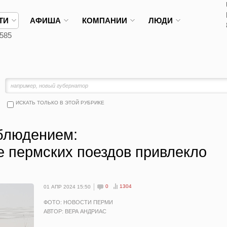
ТИ
АФИША
КОМПАНИИ
ЛЮДИ
585
ИСКАТЬ ТОЛЬКО В ЭТОЙ РУБРИКЕ
блюдением:
 пермских поездов привлекло
0
1304
01 АПР 2024 15:50
ФОТО: НОВОСТИ ПЕРМИ
АВТОР: ВЕРА АНДРИАС