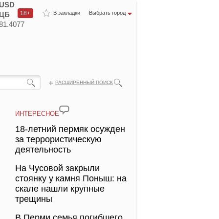
USD
18+
В закладки
Выбрать город
ЦБ
81.4077
РАСШИРЕННЫЙ ПОИСК
ИНТЕРЕСНОЕ
18-летний пермяк осужден
за террористическую
деятельность
На Чусовой закрыли
стоянку у камня Поныш: на
скале нашли крупные
трещины
В Перми семья погибшего