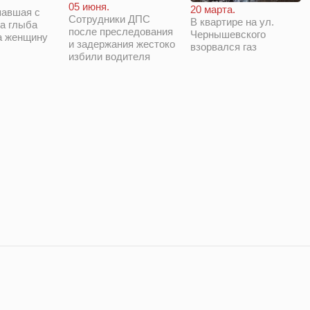
05 июня.
20 марта.
павшая с
Сотрудники ДПС
В квартире на ул.
а глыба
после преследования
Чернышевского
а женщину
и задержания жестоко
взорвался газ
избили водителя