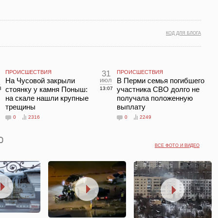
КОД ДЛЯ БЛОГА
ПРОИСШЕСТВИЯ
31
ПРОИСШЕСТВИЯ
л
На Чусовой закрыли
июл
В Перми семья погибшего
стоянку у камня Поныш:
участника СВО долго не
3
13:07
на скале нашли крупные
получала положенную
трещины
выплату
0
2316
0
2249
ВСЕ ФОТО И ВИДЕО