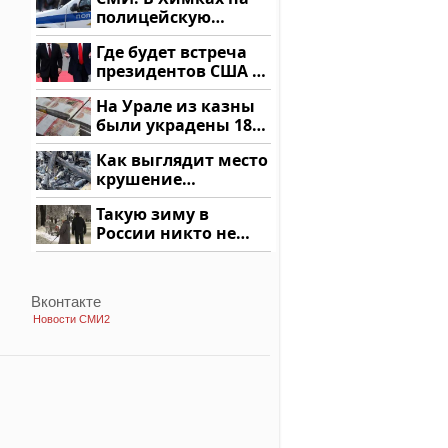
купить?
полицейскую
машину напали и
Где будет встреча
подожгли.
президентов США и
России: Европа?
На Урале из казны
были украдены 18
миллионов рублей
Как выглядит место
крушение
вертолета на
Такую зиму в
Кавказе: смотреть
России никто не
ждал: как так?!
Вконтакте
Новости СМИ2