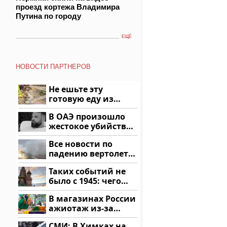
проезд кортежа Владимира
Путина по городу
ЕЩЁ
НОВОСТИ ПАРТНЕРОВ
Не ешьте эту
готовую еду из
магазина: список
В ОАЭ произошло
жестокое убийство
криптомиллионера
Все новости по
падению вертолета
на Кавказе: читать
Таких событий не
здесь
было с 1945: чего
ждать всем нам?
В магазинах России
ажиотаж из-за
этого продукта: что
СМИ: В Химках на