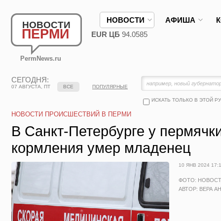
НОВОСТИ
АФИША
НОВОСТИ
ПЕРМИ
EUR ЦБ
94.0585
PermNews.ru
СЕГОДНЯ:
07 АВГУСТА, ПТ
ВСЕ
ПОПУЛЯРНЫЕ
ИСКАТЬ ТОЛЬКО В ЭТОЙ Р
НОВОСТИ ПРОИСШЕСТВИЙ В ПЕРМИ
В Санкт-Петербурге у пермячк
кормления умер младенец
10 ЯНВ 2024 17:
ФОТО: НОВОС
АВТОР: ВЕРА А