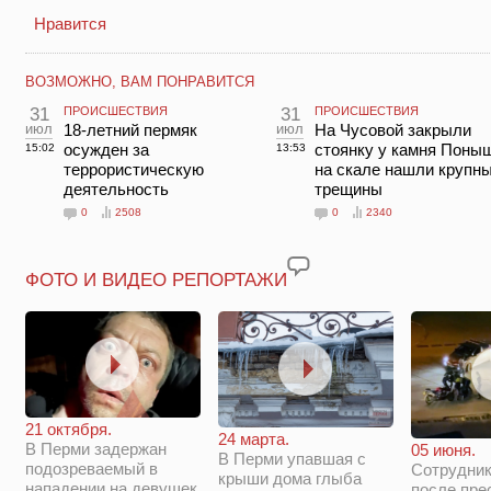
Нравится
ВОЗМОЖНО, ВАМ ПОНРАВИТСЯ
31
ПРОИСШЕСТВИЯ
31
ПРОИСШЕСТВИЯ
июл
18-летний пермяк
июл
На Чусовой закрыли
осужден за
стоянку у камня Поны
15:02
13:53
террористическую
на скале нашли крупн
деятельность
трещины
0
2508
0
2340
ФОТО И ВИДЕО РЕПОРТАЖИ
21 октября.
24 марта.
В Перми задержан
05 июня.
В Перми упавшая с
подозреваемый в
Сотрудни
крыши дома глыба
нападении на девушек
после пре