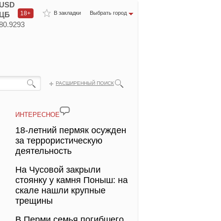
USD
18+
В закладки
Выбрать город
ЦБ
80.9293
РАСШИРЕННЫЙ ПОИСК
ИНТЕРЕСНОЕ
18-летний пермяк осужден
за террористическую
деятельность
На Чусовой закрыли
стоянку у камня Поныш: на
скале нашли крупные
трещины
В Перми семья погибшего