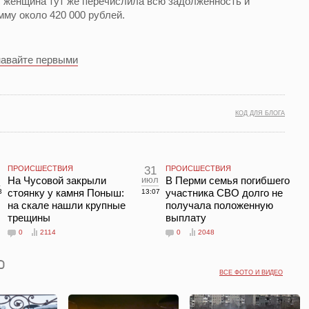
, женщина тут же перечислила всю задолженность и
му около 420 000 рублей.
навайте первыми
КОД ДЛЯ БЛОГА
ПРОИСШЕСТВИЯ
31
ПРОИСШЕСТВИЯ
л
На Чусовой закрыли
июл
В Перми семья погибшего
стоянку у камня Поныш:
участника СВО долго не
3
13:07
на скале нашли крупные
получала положенную
трещины
выплату
0
2114
0
2048
ВСЕ ФОТО И ВИДЕО