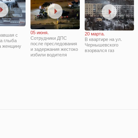
05 июня.
20 марта.
павшая с
Сотрудники ДПС
В квартире на ул.
а глыба
после преследования
Чернышевского
а женщину
и задержания жестоко
взорвался газ
избили водителя