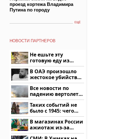
проезд кортежа Владимира
Путина по городу
ЕЩЁ
НОВОСТИ ПАРТНЕРОВ
Не ешьте эту
готовую еду из
магазина: список
В ОАЭ произошло
жестокое убийство
криптомиллионера
Все новости по
падению вертолета
на Кавказе: читать
Таких событий не
здесь
было с 1945: чего
ждать всем нам?
В магазинах России
ажиотаж из-за
этого продукта: что
СМИ: В Химках на