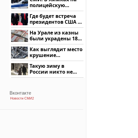
купить?
полицейскую
машину напали и
Где будет встреча
подожгли.
президентов США и
России: Европа?
На Урале из казны
были украдены 18
миллионов рублей
Как выглядит место
крушение
вертолета на
Такую зиму в
Кавказе: смотреть
России никто не
ждал: как так?!
Вконтакте
Новости СМИ2