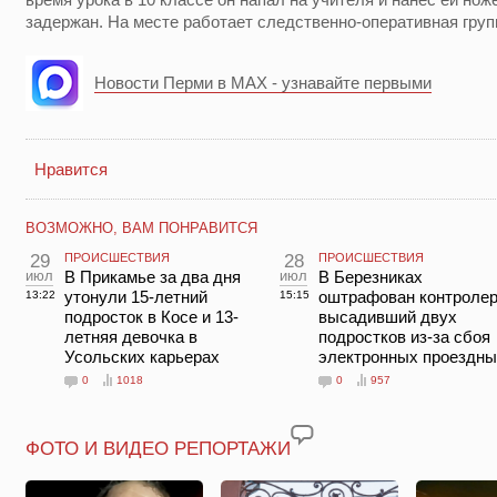
задержан. На месте работает следственно-оперативная груп
Новости Перми в MAX - узнавайте первыми
Нравится
ВОЗМОЖНО, ВАМ ПОНРАВИТСЯ
29
ПРОИСШЕСТВИЯ
28
ПРОИСШЕСТВИЯ
июл
В Прикамье за два дня
июл
В Березниках
утонули 15-летний
оштрафован контролер
13:22
15:15
подросток в Косе и 13-
высадивший двух
летняя девочка в
подростков из-за сбоя
Усольских карьерах
электронных проездны
0
1018
0
957
ФОТО И ВИДЕО РЕПОРТАЖИ