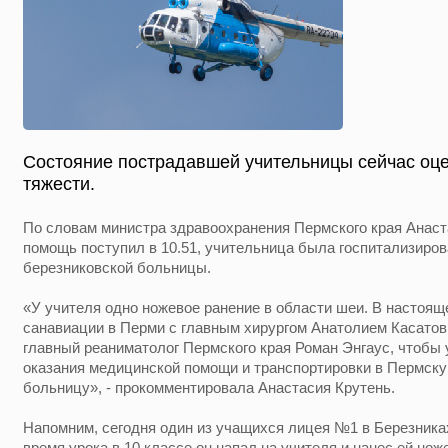
Состояние пострадавшей учительницы сейчас оце
тяжести.
По словам министра здравоохранения Пермского края Анаст
помощь поступил в 10.51, учительница была госпитализиров
березниковской больницы.
«У учителя одно ножевое ранение в области шеи. В настоящ
санавиации в Перми с главным хирургом Анатолием Касато
главный реаниматолог Пермского края Роман Энгаус, чтобы
оказания медицинской помощи и транспортировки в Пермск
больницу», - прокомментировала Анастасия Крутень.
Напомним, сегодня один из учащихся лицея №1 в Березник
время урока в 10 классе он напал на учителя и нанес ей но