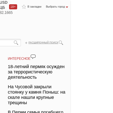
USD
18+
В закладки
Выбрать город
ЦБ
82.1665
РАСШИРЕННЫЙ ПОИСК
ИНТЕРЕСНОЕ
18-летний пермяк осужден
за террористическую
деятельность
На Чусовой закрыли
стоянку у камня Поныш: на
скале нашли крупные
трещины
В Перми семья погибшего