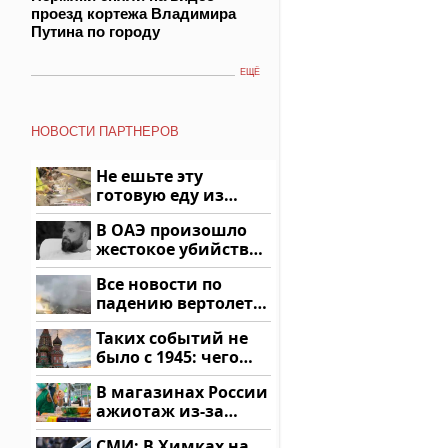
проезд кортежа Владимира
Путина по городу
ЕЩЁ
НОВОСТИ ПАРТНЕРОВ
Не ешьте эту
готовую еду из
магазина: список
В ОАЭ произошло
жестокое убийство
криптомиллионера
Все новости по
падению вертолета
на Кавказе: читать
Таких событий не
здесь
было с 1945: чего
ждать всем нам?
В магазинах России
ажиотаж из-за
этого продукта: что
СМИ: В Химках на