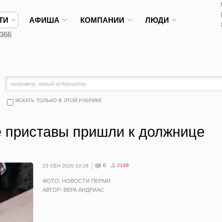
ТИ
АФИША
КОМПАНИИ
ЛЮДИ
366
ИСКАТЬ ТОЛЬКО В ЭТОЙ РУБРИКЕ
 приставы пришли к должнице
0
2168
25 СЕН 2020 10:28
ФОТО: НОВОСТИ ПЕРМИ
АВТОР: ВЕРА АНДРИАС