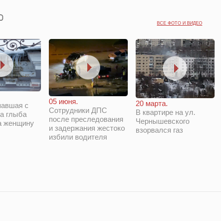
ВСЕ ФОТО И ВИДЕО
05 июня.
20 марта.
павшая с
Сотрудники ДПС
В квартире на ул.
а глыба
после преследования
Чернышевского
а женщину
и задержания жестоко
взорвался газ
избили водителя