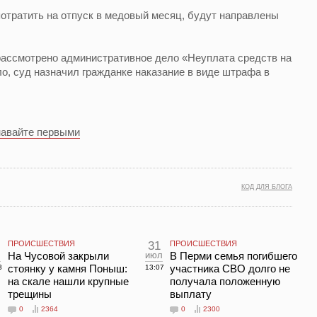
потратить на отпуск в медовый месяц, будут направлены
ассмотрено административное дело «Неуплата средств на
о, суд назначил гражданке наказание в виде штрафа в
навайте первыми
КОД ДЛЯ БЛОГА
ПРОИСШЕСТВИЯ
31
ПРОИСШЕСТВИЯ
л
На Чусовой закрыли
июл
В Перми семья погибшего
стоянку у камня Поныш:
участника СВО долго не
3
13:07
на скале нашли крупные
получала положенную
трещины
выплату
0
2364
0
2300