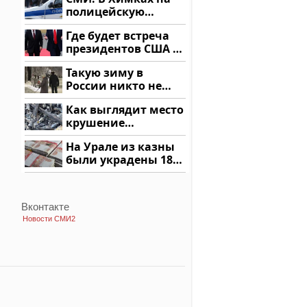
купить?
полицейскую
машину напали и
Где будет встреча
подожгли.
президентов США и
России: Европа?
Такую зиму в
России никто не
ждал: как так?!
Как выглядит место
крушение
вертолета на
На Урале из казны
Кавказе: смотреть
были украдены 18
миллионов рублей
Вконтакте
Новости СМИ2